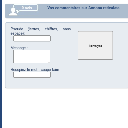
0 avis
Vos commentaires sur Annona reticulata
Pseudo (lettres, chiffres, sans
espace):
Message :
Recopiez-le-mot : coupe-faim