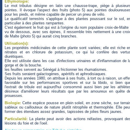
Ethymologie:
Le mot tribulus désigne en latin une chausse-trape, piège à plusieur
pointes. Il évoque l'aspect des fruits (photo 5) aux pointes douloureuse
pour les pieds, et même capable de percer un pneu de vélo.
Le qualificatif terrestris s'applique à des plantes poussant sur le sol, e
particulier à des plantes rampantes.
C'est également le fruit qui est à l'origine du nom populaire croix-de-Malte 
vu de dessous, avec ses épines, il ressemble très nettement à une croi
de Malte (photo 5) qui aurait cinq branches.
Utilisation(s):
Les propriétés médicinales de cette plante sont variées; elle est riche e
nitrates et en chlorure de potassium, ce qui lui confère des vertu
diurétiques.
Elle est utilisée dans les cas d'infections urinaires et d'inflammation de l
gorge et de la bouche.
les feuilles servent au Sénégal à frictionner les rhumatismes.
Ses fruits seraient galactogènes, apéritifs et aphrodisiaques.
Depuis les années 1980, on attribue à ses fruits, à tort ou à raison, un effe
favorable sur les performances sportives et sur la libido, si bien qu
l'extrait de tribule est aujourd'hui consommé aussi bien par les athlète
désireux d'améliorer leurs résultats que par les amoureux en quête d
prouesses.
Biologie:
Cette espèce pousse en plein soleil, en zone sèche, sur terrai
sableux ou caillouteux de nature plutôt nitrophile et thermophile. Elle peu
former des étendues assez grandes, tapissées de jolies fleurs jaunes.
Particularité:
La plante peut avoir des actions néfastes, provoquant de
lésions du foie et de l'oeil.