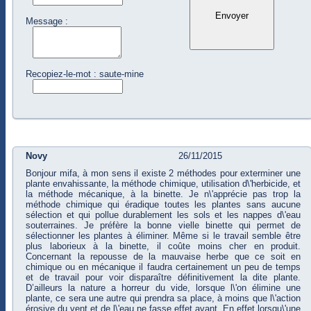
Message :
Recopiez-le-mot : saute-mine
Novy
26/11/2015
Bonjour mifa, à mon sens il existe 2 méthodes pour exterminer une
plante envahissante, la méthode chimique, utilisation d\'herbicide, et
la méthode mécanique, à la binette. Je n\'apprécie pas trop la
méthode chimique qui éradique toutes les plantes sans aucune
sélection et qui pollue durablement les sols et les nappes d\'eau
souterraines. Je préfère la bonne vielle binette qui permet de
sélectionner les plantes à éliminer. Même si le travail semble être
plus laborieux à la binette, il coûte moins cher en produit.
Concernant la repousse de la mauvaise herbe que ce soit en
chimique ou en mécanique il faudra certainement un peu de temps
et de travail pour voir disparaître définitivement la dite plante.
D’ailleurs la nature a horreur du vide, lorsque l\'on élimine une
plante, ce sera une autre qui prendra sa place, à moins que l\'action
érosive du vent et de l\'eau ne fasse effet avant. En effet lorsqu\'une