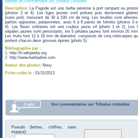
Ajouter un commentaire sur Tribulus cistoides
Description:
La Pagode est une herbe pérenne à port rampant ou prostr
(photos 3 et 4). Les tiges jeunes sont poilues puis deviennent glabre
(sans poil), mesurant de 30 à 100 cm de long. Les feuilles sont alternes
parfois opposées, paripennées, avec 6 à 8 paires de folioles (photos 3 e
4). Les fleurs solitaires ont une couleur jaune vif (photo 1 et 2). Les 
sépales jaunes sont persistants, les 5 pétales jaunes font environ 20 mm
Les fruits font 12 à 16 mm de diamètre, composés de cinq méricarpes qu
portent chacun deux grosses épines (photo 5).
Bibliographie par :
1. http://fr.wikipedia.org
2. http://www.barbadine.com
Auteur des photos:
Novy
Fiche créée le :
01/11/2013
3 avis
Vos commentaires sur Tribulus cistoides
Pseudo (lettres, chiffres, sans
espace):