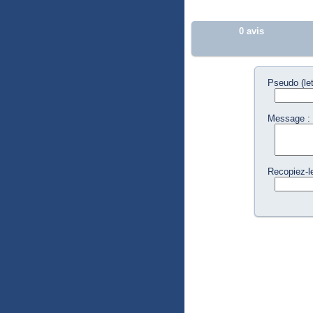
0 avis
Pseudo (let
Message :
Recopiez-l