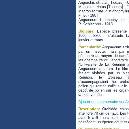
Angorchis striata [Thouars] - 
Monixus striatus [Thouars] - F
Macroplectrum distichophyll
Finet - 1907
Angraecum distichophyllum - [
R. Schlechter - 1915
Biologie:
Espèce présente d
1000 et 2200 m d'altitude. La
janvier et mars.
Particularité:
Angraecum stria
par un insecte, mais par 
démontré au moyen de caméra
les chercheurs du Laboratoire
l'Université de La Réunion 
Angraecum striatum. Le film
étaient visitées par un o
Réunion, le z'oiseau b
s'accompagnaient d'un prélè
pollen qui restait collé sur le
dépôt de pollen sur les orga
la fleur visitée.
Ajouter un commentaire sur A
Description:
Orchidée épiph
atteindre 70 cm de haut. Les f
avec 5 à 9 fleurs blanches d
possèdent un éperon court et c