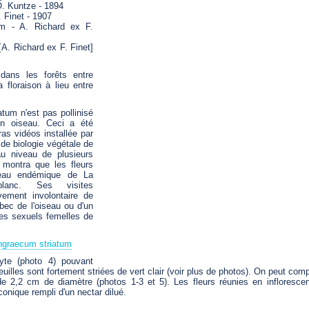
O. Kuntze - 1894
. Finet - 1907
um - A. Richard ex F.
A. Richard ex F. Finet]
ans les forêts entre
 floraison à lieu entre
tum n'est pas pollinisé
un oiseau. Ceci a été
s vidéos installée par
 de biologie végétale de
au niveau de plusieurs
 montra que les fleurs
iseau endémique de La
lanc. Ses visites
vement involontaire de
 bec de l'oiseau ou d'un
nes sexuels femelles de
ngraecum striatum
yte (photo 4) pouvant
euilles sont fortement striées de vert clair (voir plus de photos). On peut co
e 2,2 cm de diamètre (photos 1-3 et 5). Les fleurs réunies en infloresc
onique rempli d'un nectar dilué.