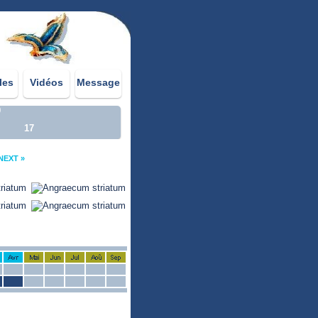
les
Vidéos
Message
0
17
NEXT »