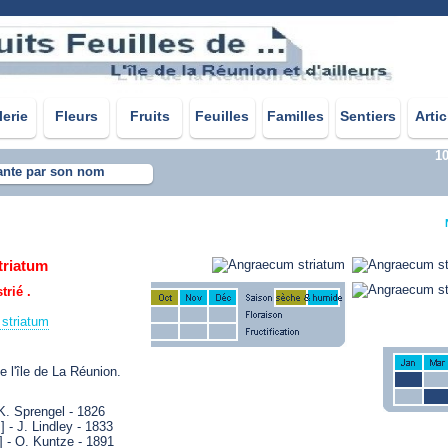
lerie
Fleurs
Fruits
Feuilles
Familles
Sentiers
Artic
1
ante par son nom
triatum
rié .
striatum
l'île de La Réunion.
K. Sprengel - 1826
 - J. Lindley - 1833
] - O. Kuntze - 1891