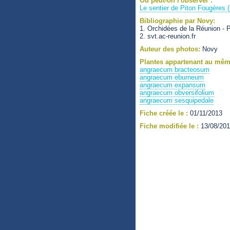
Où peut-on l'observer :
Le sentier de Piton Fougères (
Bibliographie par Novy:
1. Orchidées de la Réunion - P
2. svt.ac-reunion.fr
Auteur des photos:
Novy
Plantes appartenant au mêm
angraecum bracteosum
angraecum eburneum
angraecum expansum
angraecum obversifolium
angraecum sesquipedale
Fiche créée le :
01/11/2013
Fiche modifiée le :
13/08/20