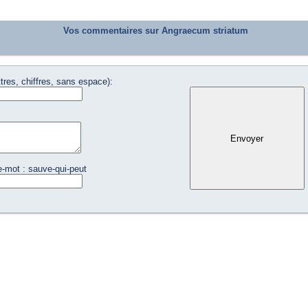
Vos commentaires sur Angraecum striatum
tres, chiffres, sans espace):
e-mot : sauve-qui-peut