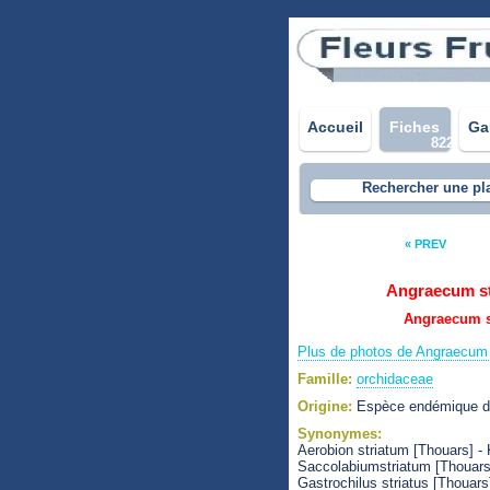
Accueil
Fiches
Ga
822
Rechercher une pl
« PREV
Angraecum s
Angraecum st
Plus de photos de Angraecum 
Famille:
orchidaceae
Origine:
Espèce endémique de 
Synonymes:
Aerobion striatum [Thouars] - 
Saccolabiumstriatum [Thouars]
Gastrochilus striatus [Thouars