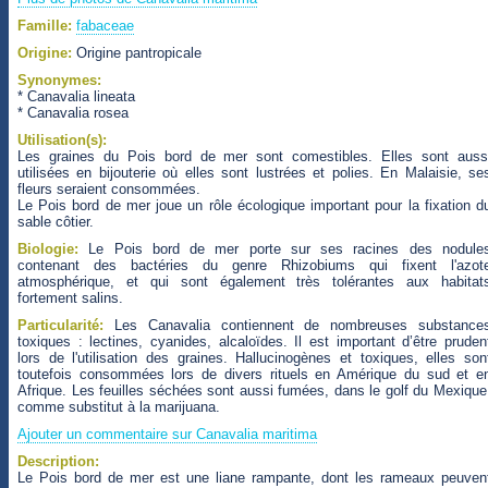
Famille:
fabaceae
Origine:
Origine pantropicale
Synonymes:
* Canavalia lineata
* Canavalia rosea
Utilisation(s):
Les graines du Pois bord de mer sont comestibles. Elles sont auss
utilisées en bijouterie où elles sont lustrées et polies. En Malaisie, se
fleurs seraient consommées.
Le Pois bord de mer joue un rôle écologique important pour la fixation d
sable côtier.
Biologie:
Le Pois bord de mer porte sur ses racines des nodule
contenant des bactéries du genre Rhizobiums qui fixent l'azot
atmosphérique, et qui sont également très tolérantes aux habitat
fortement salins.
Particularité:
Les Canavalia contiennent de nombreuses substance
toxiques : lectines, cyanides, alcaloïdes. Il est important d’être pruden
lors de l'utilisation des graines. Hallucinogènes et toxiques, elles son
toutefois consommées lors de divers rituels en Amérique du sud et e
Afrique. Les feuilles séchées sont aussi fumées, dans le golf du Mexique
comme substitut à la marijuana.
Ajouter un commentaire sur Canavalia maritima
Description:
Le Pois bord de mer est une liane rampante, dont les rameaux peuven