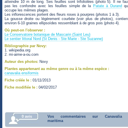
atteindre 10 m de long. Ses feuilles sont trifoliolées (photo 5). Il ne fau
pas les confondre avec les feuilles simple de la
Patate à Durand
qu
occupe les mêmes plages.
Les inflorescences portent des fleurs roses à pourpres (photos 1 à 3).
La gousse droite ou légèrement courbée (voir plus de photos), contien
environ 6-10 graines ellipsoïdes ressemblant à de gros pois (photo 4).
Où peut-on l'observer :
Le Conservatoire botanique de Mascarin (Saint Leu)
Le sentier littoral Nord (St Denis - Ste Marie - Ste Suzanne)
Bibliographie par Novy:
1. wikipedia.org
2. mi-aime-a-ou.com
Auteur des photos:
Novy
Plantes appartenant au même genre ou à la même espèce :
canavalia ensiformis
Fiche créée le :
01/11/2013
Fiche modifiée le :
04/02/2017
0 avis
Vos commentaires sur Canavalia
maritima