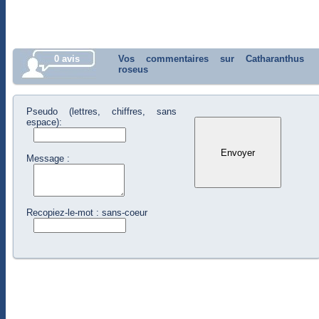
0 avis
Vos commentaires sur Catharanthus
roseus
Pseudo (lettres, chiffres, sans
espace):
Message :
Recopiez-le-mot : sans-coeur