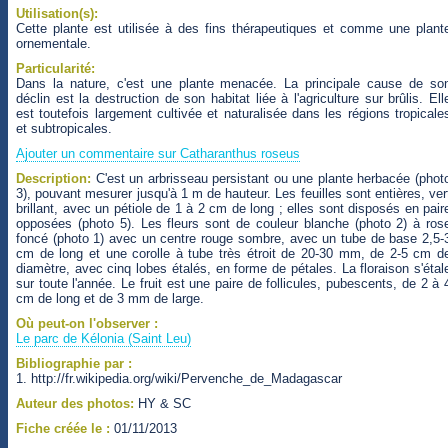
Utilisation(s):
Cette plante est utilisée à des fins thérapeutiques et comme une plant
ornementale.
Particularité:
Dans la nature, c'est une plante menacée. La principale cause de so
déclin est la destruction de son habitat liée à l'agriculture sur brûlis. Ell
est toutefois largement cultivée et naturalisée dans les régions tropicale
et subtropicales.
Ajouter un commentaire sur Catharanthus roseus
Description:
C'est un arbrisseau persistant ou une plante herbacée (phot
3), pouvant mesurer jusqu'à 1 m de hauteur. Les feuilles sont entières, ver
brillant, avec un pétiole de 1 à 2 cm de long ; elles sont disposés en pair
opposées (photo 5). Les fleurs sont de couleur blanche (photo 2) à ros
foncé (photo 1) avec un centre rouge sombre, avec un tube de base 2,5-
cm de long et une corolle à tube très étroit de 20-30 mm, de 2-5 cm d
diamètre, avec cinq lobes étalés, en forme de pétales. La floraison s'étal
sur toute l'année. Le fruit est une paire de follicules, pubescents, de 2 à 
cm de long et de 3 mm de large.
Où peut-on l'observer :
Le parc de Kélonia (Saint Leu)
Bibliographie par :
1. http://fr.wikipedia.org/wiki/Pervenche_de_Madagascar
Auteur des photos:
HY & SC
Fiche créée le :
01/11/2013