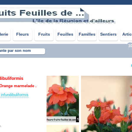
lerie
Fleurs
Fruits
Feuilles
Familles
Sentiers
Artic
1
ante par son nom
dibuliformis
. Orange marmelade .
infundibuliformis
.