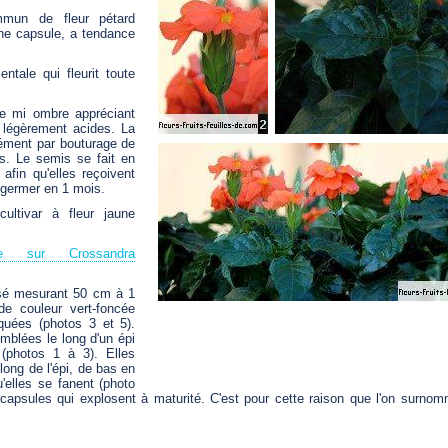
un de fleur pétard
 une capsule, a tendance
tale qui fleurit toute
e mi ombre appréciant
 légèrement acides. La
nément par bouturage de
es. Le semis se fait en
 afin qu'elles reçoivent
 germer en 1 mois.
ultivar à fleur jaune
re sur Crossandra
sé mesurant 50 cm à 1
de couleur vert-foncée
uées (photos 3 et 5).
mblées le long d'un épi
(photos 1 à 3). Elles
 long de l'épi, de bas en
'elles se fanent (photo
 capsules qui explosent à maturité. C'est pour cette raison que l'on surnomm