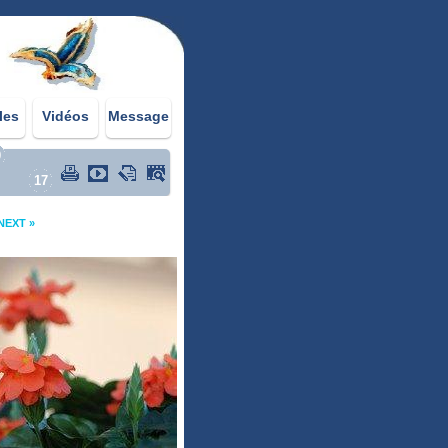
les
Vidéos
Message
0
17
NEXT »