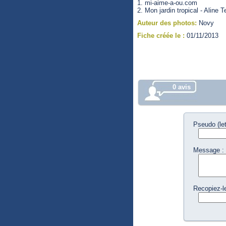
1. mi-aime-a-ou.com
2. Mon jardin tropical - Aline 
Auteur des photos:
Novy
Fiche créée le :
01/11/2013
0 avis
Pseudo (let
Message :
Recopiez-l