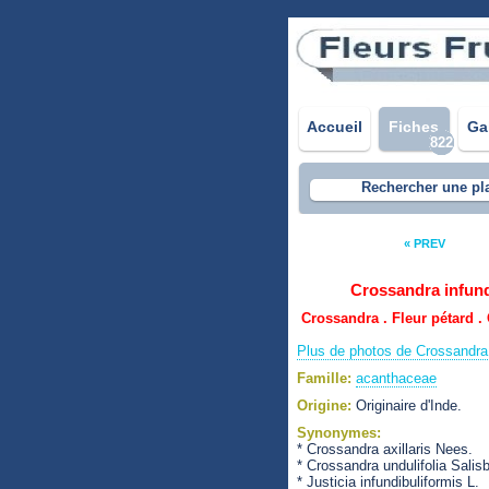
Accueil
Fiches
Ga
822
Rechercher une pl
« PREV
Crossandra infun
Crossandra . Fleur pétard 
Plus de photos de Crossandra 
Famille:
acanthaceae
Origine:
Originaire d'Inde.
Synonymes:
* Crossandra axillaris Nees.
* Crossandra undulifolia Salisb
* Justicia infundibuliformis L.