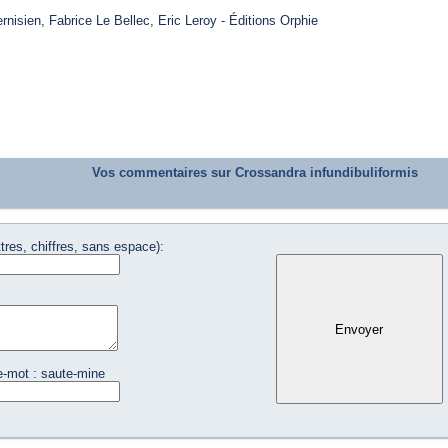
Ternisien, Fabrice Le Bellec, Eric Leroy - Éditions Orphie
Vos commentaires sur Crossandra infundibuliformis
tres, chiffres, sans espace):
e-mot : saute-mine