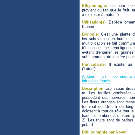
Ethymologie:
Le nom comm
provient du fait que le fruit,
à exploser à maturité.
Utilisation(s):
Espèce ornemen
l'année.
Biologie:
C'est une plante d
les sols riches en humus et
multiplication se fait commu
tête ou de tige semi-ligneus
évitant d'enterrer les graines,
suffisamment de lumière pour
Particularité:
Il existe un c
('Lutea').
Ajouter un commentai
infundibuliformis
Description:
arbrisseau dres
m. Les feuilles vernissées 
possèdent des nervures marq
Les fleurs oranges sont rasse
terminal de 15 cm de long 
éclosent à tour de rôle tout le
haut, et tombent à mesure qu
2). Les fruits sont de petites
pétard.
Bibliographie par Novy: