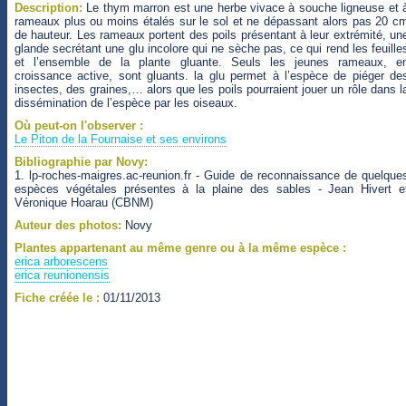
Description:
Le thym marron est une herbe vivace à souche ligneuse et 
rameaux plus ou moins étalés sur le sol et ne dépassant alors pas 20 c
de hauteur. Les rameaux portent des poils présentant à leur extrémité, un
glande secrétant une glu incolore qui ne sèche pas, ce qui rend les feuille
et l’ensemble de la plante gluante. Seuls les jeunes rameaux, e
croissance active, sont gluants. la glu permet à l’espèce de piéger de
insectes, des graines,… alors que les poils pourraient jouer un rôle dans l
dissémination de l’espèce par les oiseaux.
Où peut-on l'observer :
Le Piton de la Fournaise et ses environs
Bibliographie par Novy:
1. lp-roches-maigres.ac-reunion.fr - Guide de reconnaissance de quelque
espèces végétales présentes à la plaine des sables - Jean Hivert e
Véronique Hoarau (CBNM)
Auteur des photos:
Novy
Plantes appartenant au même genre ou à la même espèce :
erica arborescens
erica reunionensis
Fiche créée le :
01/11/2013