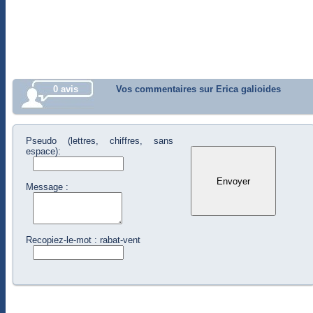
0 avis
Vos commentaires sur Erica galioides
Pseudo (lettres, chiffres, sans
espace):
Message :
Recopiez-le-mot : rabat-vent