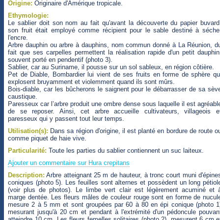
Origine:
Originaire d'Amérique tropicale.
Ethymologie:
Le sablier doit son nom au fait qu'avant la découverte du papier buvard
son fruit était employé comme récipient pour le sable destiné à séche
l'encre.
Arbre dauphin ou arbre à dauphins, nom commun donné à La Réunion, d
fait que ses carpelles permettent la réalisation rapide d'un petit dauphin
souvent porté en pendentif (photo 3).
Sablier, car au Suriname, il pousse sur un sol sableux, en région côtière.
Pet de Diable, Bombardier lui vient de ses fruits en forme de sphère qu
explosent bruyamment et violemment quand ils sont mûrs.
Bois-diable, car les bûcherons le saignent pour le débarrasser de sa sèv
caustique.
Paresseux car l’arbre produit une ombre dense sous laquelle il est agréabl
de se reposer. Ainsi, cet arbre accueille cultivateurs, villageois e
paresseux qui y passent tout leur temps.
Utilisation(s):
Dans sa région d'origine, il est planté en bordure de route o
comme piquet de haie vive.
Particularité:
Toute les parties du sablier contiennent un suc laiteux.
Ajouter un commentaire sur Hura crepitans
Description:
Arbre atteignant 25 m de hauteur, à tronc court muni d'épine
coniques (photo 5). Les feuilles sont alternes et possèdent un long pétiol
(voir plus de photos). Le limbe vert clair est légèrement acuminé et 
marge dentée. Les fleurs mâles de couleur rouge sont en forme de nucul
mesure 2 à 5 mm et sont groupées par 60 à 80 en épi conique (photo 1
mesurant jusqu'à 20 cm et pendant à l'extrémité d'un pédoncule pouvan
atteindre 10 cm. Les fleurs femelles solitaires (photo 2), mesurent 6 cm e