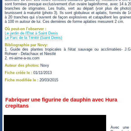
sont formées presque exclusivement d'un ovaire lagéniforme, avec 14 à 2
branches de stigmates. Les fruits, vert au départ (voir plus de photo)
brunissent à maturité (photo 3). Ils sont globuleux et aplatis, formés de 1
à 20 tranches qui s'ouvrent de façon explosives et catapultent les graine
à 100 m autour de lui. Ces dernières de forme aplaties mesurent 2 cm.
Où peut-on l'observer :
Le jardin de l'Etat à Saint Denis
Le Parc de la Trinité (Saint Denis)
Bibliographie par Novy:
1. Guide des plantes tropicales à l'état sauvage ou acclimatées- J.G
Rohwer - Delachaux et Niestlé
2. mi-aime-a-ou.com
Auteur des photos:
Novy
Fiche créée le :
01/11/2013
Fiche modifiée le :
20/03/2015
Fabriquer une figurine de dauphin avec Hura
crepitans
Avec une