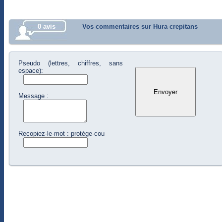
0 avis
Vos commentaires sur Hura crepitans
Pseudo (lettres, chiffres, sans
espace):
Message :
Recopiez-le-mot : protège-cou