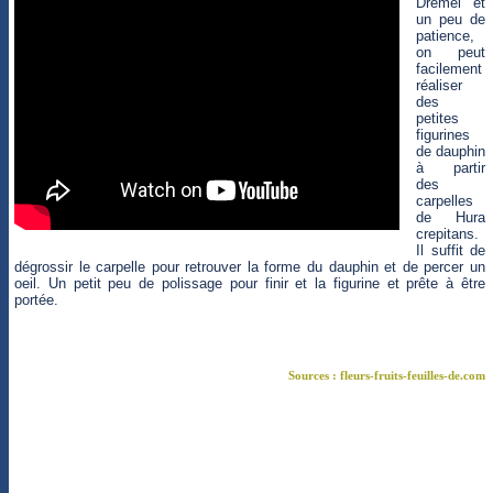
Dremel et
un peu de
patience,
on peut
facilement
réaliser
des
petites
figurines
de dauphin
à partir
des
carpelles
de Hura
crepitans.
Il suffit de
dégrossir le carpelle pour retrouver la forme du dauphin et de percer un
oeil. Un petit peu de polissage pour finir et la figurine et prête à être
portée.
Sources : fleurs-fruits-feuilles-de.com