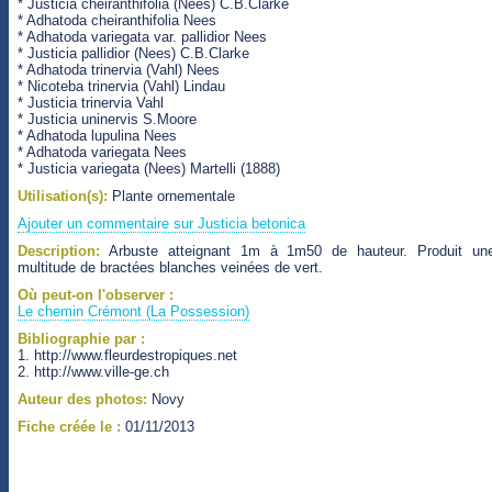
* Justicia cheiranthifolia (Nees) C.B.Clarke
* Adhatoda cheiranthifolia Nees
* Adhatoda variegata var. pallidior Nees
* Justicia pallidior (Nees) C.B.Clarke
* Adhatoda trinervia (Vahl) Nees
* Nicoteba trinervia (Vahl) Lindau
* Justicia trinervia Vahl
* Justicia uninervis S.Moore
* Adhatoda lupulina Nees
* Adhatoda variegata Nees
* Justicia variegata (Nees) Martelli (1888)
Utilisation(s):
Plante ornementale
Ajouter un commentaire sur Justicia betonica
Description:
Arbuste atteignant 1m à 1m50 de hauteur. Produit un
multitude de bractées blanches veinées de vert.
Où peut-on l'observer :
Le chemin Crémont (La Possession)
Bibliographie par :
1. http://www.fleurdestropiques.net
2. http://www.ville-ge.ch
Auteur des photos:
Novy
Fiche créée le :
01/11/2013