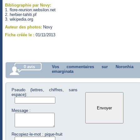
Bibliographie par Novy:
1. flore-reunion.websilon.net
2. herbier-tahiti.pf
3. wikipedia.org
Auteur des photos:
Novy
Fiche créée le :
01/11/2013
0 avis
Vos commentaires sur Noronhia
emarginata
Pseudo (lettres, chiffres, sans
espace):
Message :
Recopiez-le-mot : pique-fruit