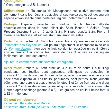
Synonymes:
* Olea emarginata J.B. Lamarck
Utilisation(s):
Le Takamaka de Madagascar est cultivé comme arbr
d'ornement dans les régions tropicales et subtropicales, et est devenu un
espèce envahissante dans certaines régions, notamment à Hawaii.
Biologie:
Espèce présente en bordure de la frange littorale
essentiellement dans la zone allant de Saint Benoît à Sainte Rose
Présent également ça et là après Saint Philippe jusqu'à Saint Pierre. I
tolère la sécheresse, et est résistant aux embruns salés.
Particularité:
Le fruit du Noronhia ressemble à s'y méprendre à celui d
Takamaka des Seychelles
. On pourrait également le confondre avec celu
du
Pomme Jacquot
bien que le fruit ce dernier possède un petit téton 
son extrémité. Par contre les fleurs de ces 3 arbres se distinguen
facilement les unes des autres.
Ajouter un commentaire sur Noronhia emarginata
Description:
Arbuste ou petit arbre de 3 à 15 m de hauteur à feuillag
persistant. Les feuilles sont opposées, elliptiques ou obovales, e
mesurent 16 cm de long sur 10 cm de large, avec une marge entière et u
apex entaillé (photo 3). Les fleurs, parfumées, sont petites, blanc-jaunâtr
pâle, avec une corolle a quatre lobes (photos 1 et 2). Le fruit est une drup
mesurant 2 à 3 cm de couleur jaune vif qui vire au violet foncé à maturité
Il durcit après séchage (photos 3 à 5). Les graines de couleur brune font 1
à 12 mm de long.
Où peut-on l'observer :
Le sentier littoral de Saint Benoit
Le sentier littoral Nord (St Denis - Ste Marie - Ste Suzanne)