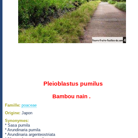
Pleioblastus pumilus
Bambou nain .
Famille:
poaceae
Origine:
Japon
Synonymes:
* Sasa pumila
* Arundinaria pumila
* Arundinaria argenteostriata