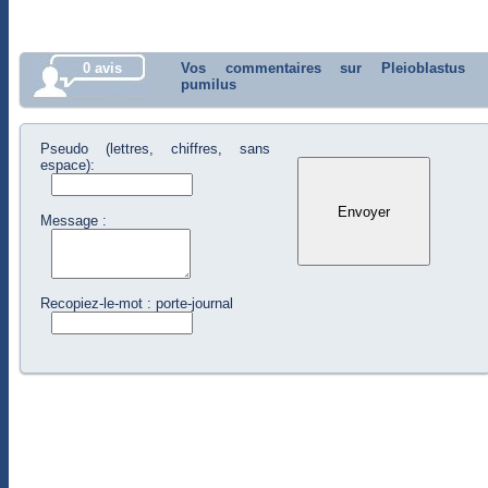
0 avis
Vos commentaires sur Pleioblastus
pumilus
Pseudo (lettres, chiffres, sans
espace):
Message :
Recopiez-le-mot : porte-journal