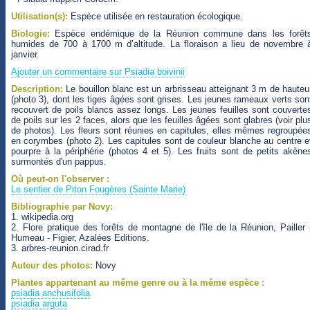
Utilisation(s):
Espèce utilisée en restauration écologique.
Biologie:
Espèce endémique de la Réunion commune dans les forêt
humides de 700 à 1700 m d’altitude. La floraison a lieu de novembre 
janvier.
Ajouter un commentaire sur Psiadia boivinii
Description:
Le bouillon blanc est un arbrisseau atteignant 3 m de hauteu
(photo 3), dont les tiges âgées sont grises. Les jeunes rameaux verts son
recouvert de poils blancs assez longs. Les jeunes feuilles sont couverte
de poils sur les 2 faces, alors que les feuilles âgées sont glabres (voir plu
de photos). Les fleurs sont réunies en capitules, elles mêmes regroupée
en corymbes (photo 2). Les capitules sont de couleur blanche au centre e
pourpre à la périphérie (photos 4 et 5). Les fruits sont de petits akène
surmontés d'un pappus.
Où peut-on l'observer :
Le sentier de Piton Fougères (Sainte Marie)
Bibliographie par Novy:
1. wikipedia.org
2. Flore pratique des forêts de montagne de l'île de la Réunion, Pailler 
Humeau - Figier, Azalées Editions.
3. arbres-reunion.cirad.fr
Auteur des photos:
Novy
Plantes appartenant au même genre ou à la même espèce :
psiadia anchusifolia
psiadia arguta