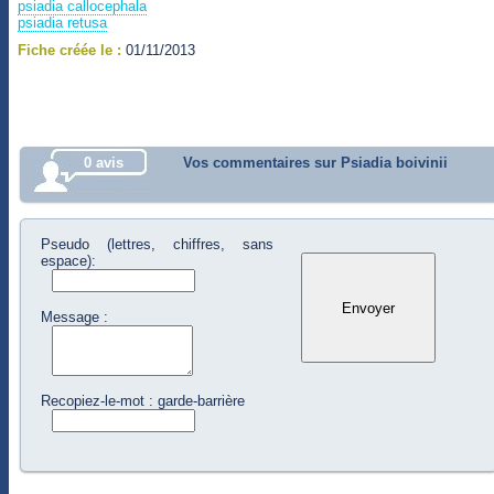
psiadia callocephala
psiadia retusa
Fiche créée le :
01/11/2013
0 avis
Vos commentaires sur Psiadia boivinii
Pseudo (lettres, chiffres, sans
espace):
Message :
Recopiez-le-mot : garde-barrière