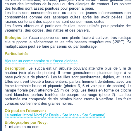
causer des irritations de la peau ou des allergies de contact. Les pointe
des feuilles sont assez pointues pour percer la peau.
Les fruits sont consommés crus ou cuits. Les jeunes inflorescences son
consommées comme des asperges cuites après les avoir pelées. Le
racines contenant des saponines sont consommées cuites.
Les fibres obtenues à partir des feuilles, sont utilisés pour produire de
vêtements, des cordes, des nattes et des paniers.
Biologie:
Le Yucca superbe est une plante facile à cultiver, très rustiqu
elle supporte la sècheresse et les très basses températures (-20°C). S
multiplication peut se faire par semis ou par bouturage.
Particularité:
Ajouter un commentaire sur Yucca gloriosa
Description:
Le Yucca est un arbuste pouvant atteindre plus de 5 m d
hauteur (voir plus de photos). Il forme généralement plusieurs tiges à s
base (voir plus de photos). Les feuilles sont persistantes, rigides, et lisses
Elles sont vert bleuté à bords entiers, parfois finement dentelées, avec un
épine terminale brune et piquante (photos 3, 5 et voir plus de photos). L
hampe florale peut atteindre 2,5 m de long. Les fleurs en forme de cloch
sont blanches parfois teintées de pourpre ou rouge (photo 2). La fleu
parfumée est composée de six pétales blanc crème à verdâtre. Les fruit
coriaces contiennent des graines noires.
Où peut-on l'observer :
Le sentier littoral Nord (St Denis - Ste Marie - Ste Suzanne)
Bibliographie par Novy:
1. mi-aime-a-ou.com