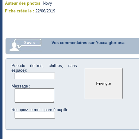
Auteur des photos:
Novy
Fiche créée le :
22/06/2019
0 avis
Vos commentaires sur Yucca gloriosa
Pseudo (lettres, chiffres, sans
espace):
Message :
Recopiez-le-mot : pare-étoupille