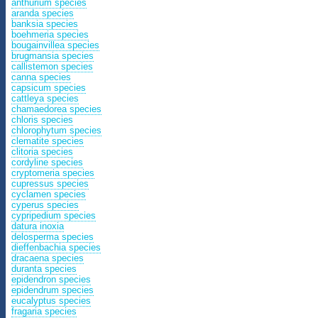
anthurium species
aranda species
banksia species
boehmeria species
bougainvillea species
brugmansia species
callistemon species
canna species
capsicum species
cattleya species
chamaedorea species
chloris species
chlorophytum species
clematite species
clitoria species
cordyline species
cryptomeria species
cupressus species
cyclamen species
cyperus species
cypripedium species
datura inoxia
delosperma species
dieffenbachia species
dracaena species
duranta species
epidendron species
epidendrum species
eucalyptus species
fragaria species