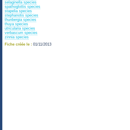
selaginella species
spathoglottis species
stapelia species
stephanotis species
thunbergia species
thuya species
utricularia species
verbascum species
zinnia species
Fiche créée le :
01/11/2013