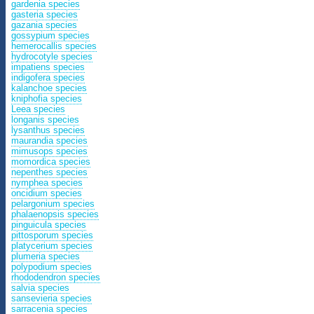
gardenia species
gasteria species
gazania species
gossypium species
hemerocallis species
hydrocotyle species
impatiens species
indigofera species
kalanchoe species
kniphofia species
Leea species
longanis species
lysanthus species
maurandia species
mimusops species
momordica species
nepenthes species
nymphea species
oncidium species
pelargonium species
phalaenopsis species
pinguicula species
pittosporum species
platycerium species
plumeria species
polypodium species
rhododendron species
salvia species
sansevieria species
sarracenia species