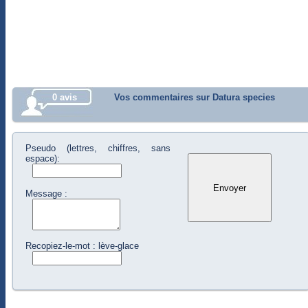
0 avis
Vos commentaires sur Datura species
Pseudo (lettres, chiffres, sans
espace):
Message :
Recopiez-le-mot : lève-glace