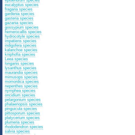
epidendrum species
eucalyptus species
fragaria species
gardenia species
gasteria species
gazania species
gossypium species
hemerocallis species
hydrocotyle species
impatiens species
indigofera species
kalanchoe species
kniphofia species
Leea species
longanis species
lysanthus species
maurandia species
mimusops species
momordica species
nepenthes species
nymphea species
oncidium species
pelargonium species
phalaenopsis species
pinguicula species
pittosporum species
platycerium species
plumeria species
rhododendron species
salvia species