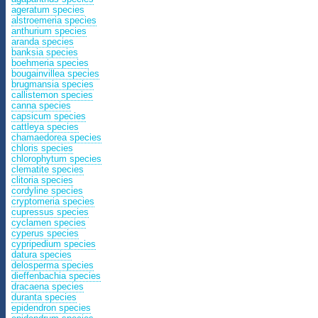
ageratum species
alstroemeria species
anthurium species
aranda species
banksia species
boehmeria species
bougainvillea species
brugmansia species
callistemon species
canna species
capsicum species
cattleya species
chamaedorea species
chloris species
chlorophytum species
clematite species
clitoria species
cordyline species
cryptomeria species
cupressus species
cyclamen species
cyperus species
cypripedium species
datura species
delosperma species
dieffenbachia species
dracaena species
duranta species
epidendron species