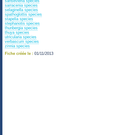
sansevieria species
sarracenia species
selaginella species
spathoglottis species
stapelia species
stephanotis species
thunbergia species
thuya species
utricularia species
verbascum species
zinnia species
Fiche créée le :
01/11/2013