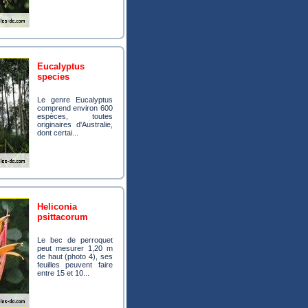
eucalyptus
species
Le genre Eucalyptus
comprend environ 600
espèces, toutes
originaires d'Australie,
dont certai...
heliconia
psittacorum
Le bec de perroquet
peut mesurer 1,20 m
de haut (photo 4), ses
feuilles peuvent faire
entre 15 et 10...