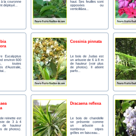
 à la couronne
haut. Ses feuilles sont
t déployé...
opposées ou
verticill&ea...
cossinia pinnata
dora
Le bois de Judas est
d environ 600
un arbuste de 6 à 8 m
es, toutes
de hauteur (voir plus
res d'Australie,
de photos). Il atteint
ai...
parfo...
dracaena reflexa
sa
Le bois de chandelle
uste de 3 à 4
se présente comme
 de hauteur
un arbuste à
us de photos).
nombreux stipes
grêles en faisceau...