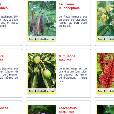
leucaena
oides
leucocephala
Le Faux mimosa est
 haut, à stipe
un arbre à croissance
gris et lisse,
rapide, au port étalé
 d’é...
qui ne dé...
mimusops
ca
maxima
Le grand natte est un
ane (photo 4)
grand arbre (voir plus
e de monter
de photos) au tronc
 10 mètres de
généralement droit
(p...
lancea
otacanthus
caeruleus