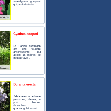
semi-ligneux grimpant
qui peut atteindre...
cyathea cooperi
Le Fanjan australien
est une fougère
arborescente qui
atteint 15 mètres de
hauteur ave...
duranta erecta
Arbrisseau à arbuste
persistant, dense, à
port pleureur
(branches
quadrangulaires reto...