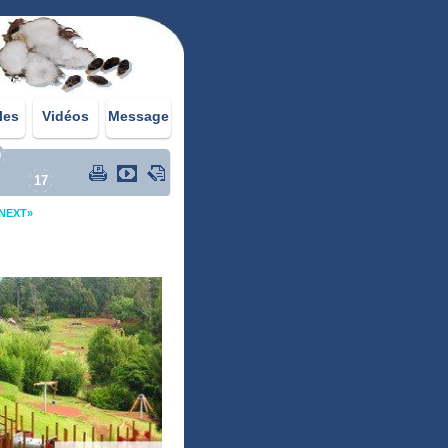
les
Vidéos
Message
0
17
NEXT»