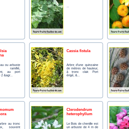
...
cassia fistula
na
Arbre d'une quinzaine
 ramifié,
de mètres de hauteur,
tant, au port
à tronc clair. Port
 2 &agr...
érigé, &...
clerodendrum
ora
heterophyllum
Le Bois de chenille est
eux, souvent
un arbuste de 4 m de