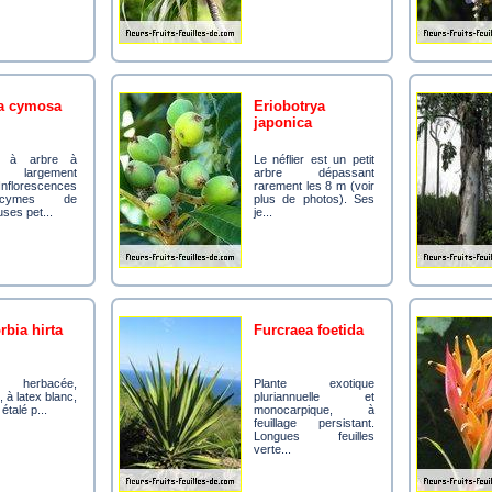
tia cymosa
eriobotrya
japonica
Le néflier est un petit
es largement
arbre dépassant
Inflorescences
rarement les 8 m (voir
ymes de
plus de photos). Ses
ses pet...
je...
rbia hirta
furcraea foetida
Plante exotique
, à latex blanc,
pluriannuelle et
étalé p...
monocarpique, à
feuillage persistant.
Longues feuilles
verte...