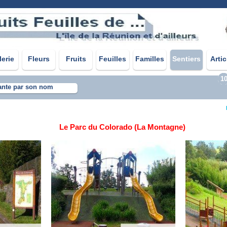
lerie
Fleurs
Fruits
Feuilles
Familles
Sentiers
Artic
1
ante par son nom
Le Parc du Colorado (La Montagne)