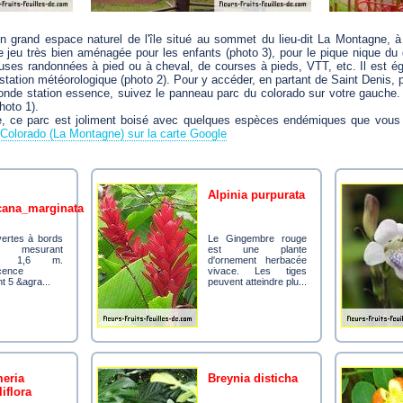
n grand espace naturel de l'île situé au sommet du lieu-dit La Montagne, 
 de jeu très bien aménagée pour les enfants (photo 3), pour le pique nique du
uses randonnées à pied ou à cheval, de courses à pieds, VTT, etc. Il est é
station météorologique (photo 2). Pour y accéder, en partant de Saint Denis, 
onde station essence, suivez le panneau parc du colorado sur votre gauche. 
hoto 1).
e, ce parc est joliment boisé avec quelques espèces endémiques que vous 
Colorado (La Montagne) sur la carte Google
alpinia purpurata
cana_marginata
Le Gingembre rouge
s mesurant
est une plante
'à 1,6 m.
d'ornement herbacée
scence
vivace. Les tiges
t 5 &agra...
peuvent atteindre plu...
breynia disticha
iflora