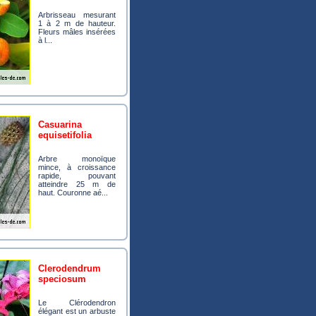
Arbrisseau mesurant
1 à 2 m de hauteur.
Fleurs mâles insérées
à l...
casuarina
equisetifolia
Arbre monoïque
mince, à croissance
rapide, pouvant
atteindre 25 m de
haut. Couronne aé...
clerodendrum
speciosum
Le Clérodendron
élégant est un arbuste