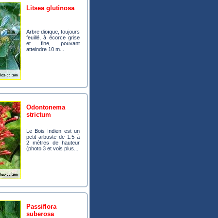
litsea glutinosa
Arbre dioïque, toujours
feuillé, à écorce grise
et fine, pouvant
atteindre 10 m...
odontonema
strictum
Le Bois Indien est un
petit arbuste de 1.5 à
2 mètres de hauteur
(photo 3 et vois plus...
passiflora
suberosa