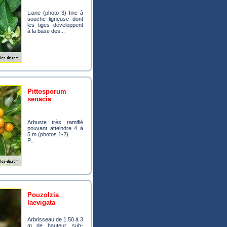
Liane (photo 3) fine à
souche ligneuse dont
les tiges développent
à la base des...
pittosporum
senacia
Arbuste très ramifié
pouvant atteindre 4 à
5 m (photos 1-2).
P...
pouzolzia
laevigata
Arbrisseau de 1.50 à 3
m de hauteur, sub-