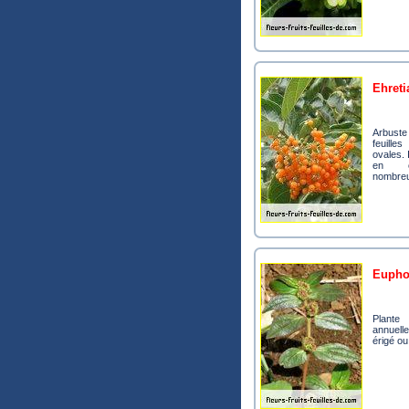
ehre
Arbuste à arbre à
feuill
ovales. 
en c
nombreu
eupho
Plante herbacée,
annuelle
érigé ou 