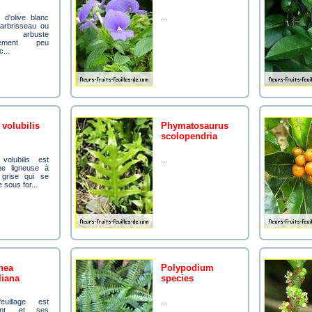
...
arbrisseau ou
arbuste
alement peu
...
a volubilis
phymatosaurus
scolopendria
...
ne ligneuse à
 grise qui se
 sous for...
polypodium
liana
species
...
tant, et ses