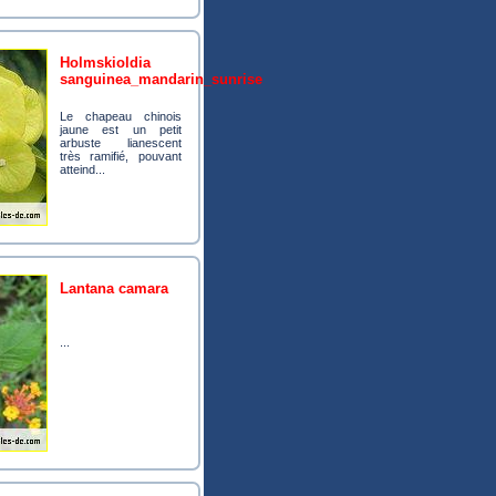
holmskioldia
sanguinea_mandarin_sunrise
Le chapeau chinois
jaune est un petit
arbuste lianescent
très ramifié, pouvant
atteind...
lantana camara
...