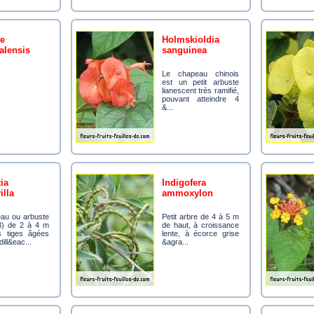
holmskioldia
alensis
sanguinea
Le chapeau chinois
est un petit arbuste
lianescent très ramifié,
pouvant atteindre 4
&...
indigofera
lla
ammoxylon
Petit arbre de 4 à 5 m
3) de 2 à 4 m
de haut, à croissance
s tiges âgées
lente, à écorce grise
dill&eac...
&agra...