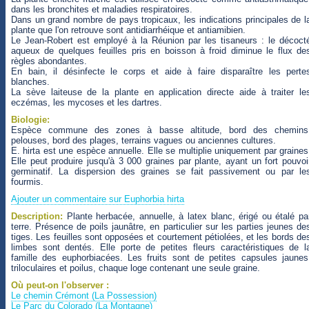
dans les bronchites et maladies respiratoires.
Dans un grand nombre de pays tropicaux, les indications principales de l
plante que l'on retrouve sont antidiarrhéique et antiamibien.
Le Jean-Robert est employé à la Réunion par les tisaneurs : le décoct
aqueux de quelques feuilles pris en boisson à froid diminue le flux de
règles abondantes.
En bain, il désinfecte le corps et aide à faire disparaître les perte
blanches.
La sève laiteuse de la plante en application directe aide à traiter le
eczémas, les mycoses et les dartres.
Biologie:
Espèce commune des zones à basse altitude, bord des chemins
pelouses, bord des plages, terrains vagues ou anciennes cultures.
E. hirta est une espèce annuelle. Elle se multiplie uniquement par graines
Elle peut produire jusqu'à 3 000 graines par plante, ayant un fort pouvoi
germinatif. La dispersion des graines se fait passivement ou par le
fourmis.
Ajouter un commentaire sur Euphorbia hirta
Description:
Plante herbacée, annuelle, à latex blanc, érigé ou étalé pa
terre. Présence de poils jaunâtre, en particulier sur les parties jeunes de
tiges. Les feuilles sont opposées et courtement pétiolées, et les bords de
limbes sont dentés. Elle porte de petites fleurs caractéristiques de l
famille des euphorbiacées. Les fruits sont de petites capsules jaunes
triloculaires et poilus, chaque loge contenant une seule graine.
Où peut-on l'observer :
Le chemin Crémont (La Possession)
Le Parc du Colorado (La Montagne)