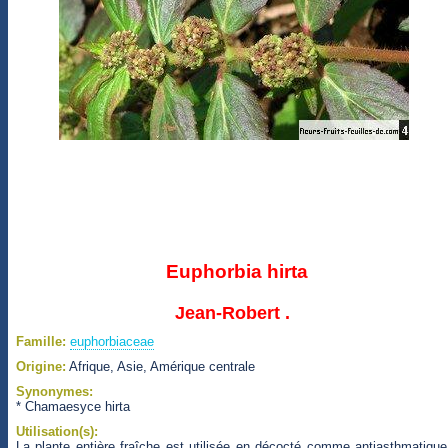
Euphorbia hirta
Jean-Robert .
Famille:
euphorbiaceae
Origine:
Afrique, Asie, Amérique centrale
Synonymes:
* Chamaesyce hirta
Utilisation(s):
La plante entière fraîche est utilisée en décocté comme antiasthmatique