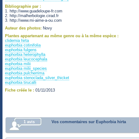
Bibliographie par :
1. http://www.guadeloupe-fr.com
2. http://malherbologie.cirad.fr
3. http://www.mi-aime-a-ou.com
Auteur des photos:
Novy
Plantes appartenant au même genre ou à la même espèce :
clidemia hirta
euphorbia cotinifolia
euphorbia fulgens
euphorbia heterophylla
euphorbia leucocephala
euphorbia milii
euphorbia milii_species
euphorbia pulcherrima
euphorbia stenoclada_silver_thicket
euphorbia tirucalli
Fiche créée le :
01/11/2013
1 avis
Vos commentaires sur Euphorbia hirta