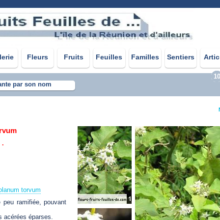
lerie
Fleurs
Fruits
Feuilles
Familles
Sentiers
Artic
1
ante par son nom
orvum
 .
Solanum torvum
 peu ramifiée, pouvant
s acérées éparses.