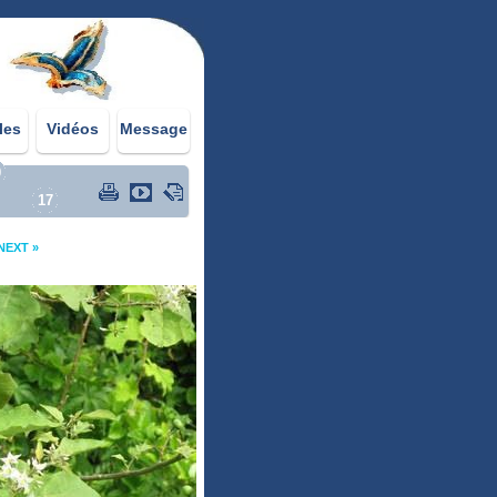
les
Vidéos
Message
0
17
NEXT »