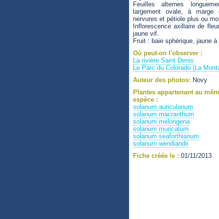
Feuilles alternes longuem
largement ovale, à marge 
nervures et pétiole plus ou mo
Inflorescence axillaire de fl
jaune vif.
Fruit : baie sphérique, jaune à
Où peut-on l'observer :
La rivière Saint Denis
Le Parc du Colorado (La Mont
Auteur des photos:
Novy
Plantes appartenant au mê
espèce :
solanum auriculanum
solanum macranthum
solanum melongena
solanum muricatum
solanum seaforthianum
solanum wendiandii
Fiche créée le :
01/11/2013