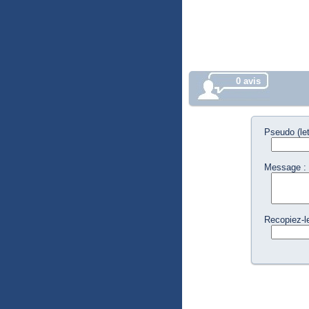
0 avis
Pseudo (let
Message :
Recopiez-le