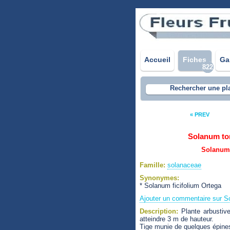
Accueil
Fiches
Ga
822
Rechercher une pl
« PREV
Solanum t
Solanum
Famille:
solanaceae
Synonymes:
* Solanum ficifolium Ortega
Ajouter un commentaire sur 
Description:
Plante arbustive
atteindre 3 m de hauteur.
Tige munie de quelques épine