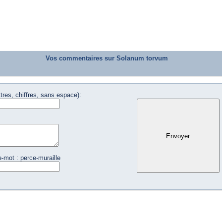
Vos commentaires sur Solanum torvum
tres, chiffres, sans espace):
-mot : perce-muraille