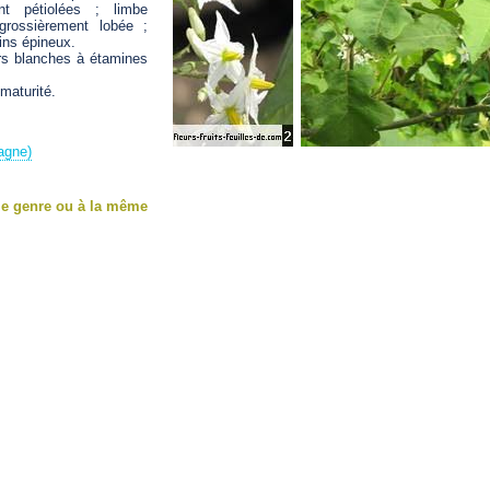
ent pétiolées ; limbe
grossièrement lobée ;
ins épineux.
eurs blanches à étamines
 maturité.
agne)
me genre ou à la même