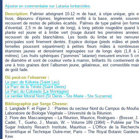
Ajouter un commentaire sur Latania lontaroïdes
Description:
Palmier atteignant 10-12 m de haut, à stipe unique, gris e
lisse, dépourvu d’épines, légèrement renflé à la base, annelé, souven
recouvert de restes de pétioles écartés. Palmes de type palmé (en form
d’éventail, 2,5 m de large et de long), à long pétiole rougeâtre quand l
plante est jeune et à limbe vert (rouge durant les premières années
recouvert de poils blanchâtres. Les bords du limbe et les nervure
principales sont finement dentés. Espèce dioïque (pieds mâles et pied
femelles poussent séparément) à petites fleurs mâles à nombreuse
étamines jaunes et densément regroupées sur de longs épis (1,8 à 
mètres). Les fruits sphériques ("pommes" latanier) mesurent environ 5 c
de diamètre et sont de couleur verte à marron, brillants Ils contiennent d
une à trois graines dont l’albumen jeune, gélatineux, est comestible mai
de goût fade.
Où peut-on l'observer :
Le parc de Kélonia (Saint Leu)
Le Parc de la Trinité (Saint Denis)
Le Parc du Colorado (La Montagne)
Le sentier littoral Nord (St Denis - Ste Marie - Ste Suzanne)
Bibliographie par Serge Chesne:
1. Langlade F. et Figier J. : Plantes du secteur Nord du Campus du Moufia
Laboratoire de Biologie Végétale – Université de la Réunion.
2. Flore des Mascareignes – La Réunion, Maurice, Rodrigues - (Bosser, J.
Cadet, T., Gueho, J., Marais, W. – Volume 189 (1984) – Publiée par Th
Sugar Industry Resarch Institute, Mauritius – L’Office de la Recherch
Scientifique et Technique Outre-mer, Paris – The Royal Botanic Gardens
Kew.