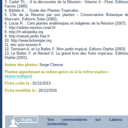
3. Cadet Th. : A la découverte de la Réunion - Volume 4 - Flore. Edition
Favory (1985)
4. Bärtels A . : Guide des Plantes Tropicales.
5. L'île de la Réunion par ses plantes - Conservatoire Botanique d
Mascarin. Editions Solar (1992).
6. Lucas R. : Cent plantes endémiques et indigènes de la Réunion (2007).
7. http://arbres-reunion.cirad.fr/
8. http://fr.wikipedia.org
9. http://nature.jardin.free.fr
10. http://www.botanique.org
11. etic.univ-reunion.fr
12. Ternisien A. et Le Bellec F. Mon jardin tropical. Edtions Orphie (2003)
13. Le Bellec F. et Renard V. Le grand livre des fruits tropicaux. Edition
Orphie (2001).
Auteur des photos:
Serge Chesne
Plantes appartenant au même genre ou à la même espèce :
latania loddigesii
Fiche créée le :
01/11/2013
Fiche modifiée le :
26/12/2016
0 avis
Vos commentaires sur Latania
lontaroïdes