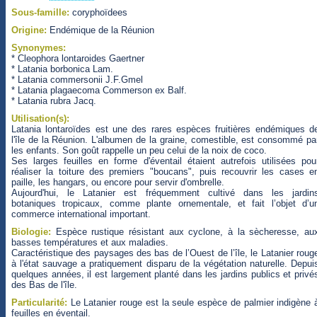
Sous-famille:
coryphoïdees
Origine:
Endémique de la Réunion
Synonymes:
* Cleophora lontaroides Gaertner
* Latania borbonica Lam.
* Latania commersonii J.F.Gmel
* Latania plagaecoma Commerson ex Balf.
* Latania rubra Jacq.
Utilisation(s):
Latania lontaroïdes est une des rares espèces fruitières endémiques d
l'île de la Réunion. L'albumen de la graine, comestible, est consommé pa
les enfants. Son goût rappelle un peu celui de la noix de coco.
Ses larges feuilles en forme d'éventail étaient autrefois utilisées pou
réaliser la toiture des premiers "boucans", puis recouvrir les cases e
paille, les hangars, ou encore pour servir d'ombrelle.
Aujourd'hui, le Latanier est fréquemment cultivé dans les jardin
botaniques tropicaux, comme plante ornementale, et fait l’objet d’u
commerce international important.
Biologie:
Espèce rustique résistant aux cyclone, à la sècheresse, au
basses températures et aux maladies.
Caractéristique des paysages des bas de l’Ouest de l’île, le Latanier roug
à l'état sauvage a pratiquement disparu de la végétation naturelle. Depui
quelques années, il est largement planté dans les jardins publics et privé
des Bas de l'île.
Particularité:
Le Latanier rouge est la seule espèce de palmier indigène 
feuilles en éventail.