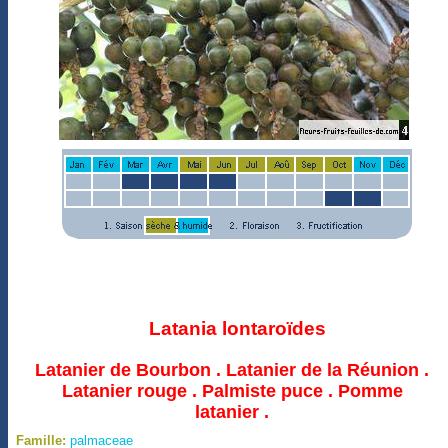
Latania lontaroïdes
Latanier de Bourbon . Latanier de la Réunion .
Latanier rouge . Palmiste puce . Pomme
latanier .
Famille:
palmaceae