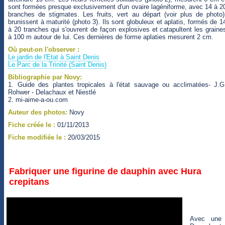
sont formées presque exclusivement d'un ovaire lagéniforme, avec 14 à 2
branches de stigmates. Les fruits, vert au départ (voir plus de photo)
brunissent à maturité (photo 3). Ils sont globuleux et aplatis, formés de 1
à 20 tranches qui s'ouvrent de façon explosives et catapultent les graine
à 100 m autour de lui. Ces dernières de forme aplaties mesurent 2 cm.
Où peut-on l'observer :
Le jardin de l'Etat à Saint Denis
Le Parc de la Trinité (Saint Denis)
Bibliographie par Novy:
1. Guide des plantes tropicales à l'état sauvage ou acclimatées- J.G
Rohwer - Delachaux et Niestlé
2. mi-aime-a-ou.com
Auteur des photos:
Novy
Fiche créée le :
01/11/2013
Fiche modifiée le :
20/03/2015
Fabriquer une figurine de dauphin avec Hura
crepitans
Avec une