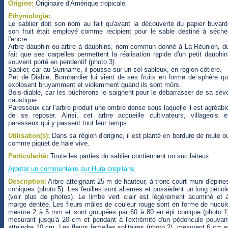
Origine:
Originaire d'Amérique tropicale.
Ethymologie:
Le sablier doit son nom au fait qu'avant la découverte du papier buvard
son fruit était employé comme récipient pour le sable destiné à séche
l'encre.
Arbre dauphin ou arbre à dauphins, nom commun donné à La Réunion, d
fait que ses carpelles permettent la réalisation rapide d'un petit dauphin
souvent porté en pendentif (photo 3).
Sablier, car au Suriname, il pousse sur un sol sableux, en région côtière.
Pet de Diable, Bombardier lui vient de ses fruits en forme de sphère qu
explosent bruyamment et violemment quand ils sont mûrs.
Bois-diable, car les bûcherons le saignent pour le débarrasser de sa sèv
caustique.
Paresseux car l’arbre produit une ombre dense sous laquelle il est agréabl
de se reposer. Ainsi, cet arbre accueille cultivateurs, villageois e
paresseux qui y passent tout leur temps.
Utilisation(s):
Dans sa région d'origine, il est planté en bordure de route o
comme piquet de haie vive.
Particularité:
Toute les parties du sablier contiennent un suc laiteux.
Ajouter un commentaire sur Hura crepitans
Description:
Arbre atteignant 25 m de hauteur, à tronc court muni d'épine
coniques (photo 5). Les feuilles sont alternes et possèdent un long pétiol
(voir plus de photos). Le limbe vert clair est légèrement acuminé et 
marge dentée. Les fleurs mâles de couleur rouge sont en forme de nucul
mesure 2 à 5 mm et sont groupées par 60 à 80 en épi conique (photo 1
mesurant jusqu'à 20 cm et pendant à l'extrémité d'un pédoncule pouvan
atteindre 10 cm. Les fleurs femelles solitaires (photo 2), mesurent 6 cm e