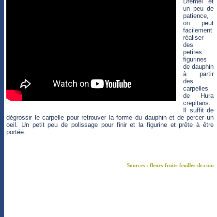
Dremel et
un peu de
patience,
on peut
facilement
réaliser
des
petites
figurines
de dauphin
à partir
des
carpelles
de Hura
crepitans.
Il suffit de
dégrossir le carpelle pour retrouver la forme du dauphin et de percer un
oeil. Un petit peu de polissage pour finir et la figurine et prête à être
portée.
Sources : fleurs-fruits-feuilles-de.com