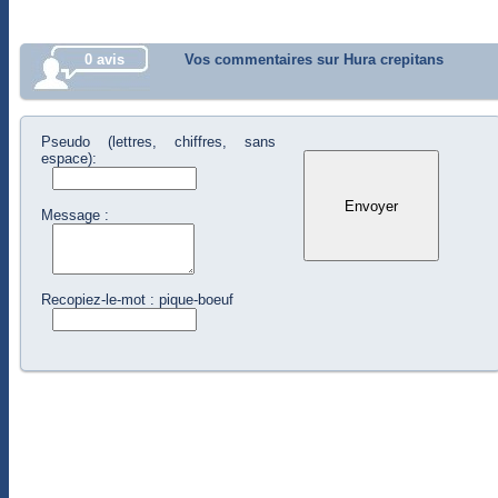
0 avis
Vos commentaires sur Hura crepitans
Pseudo (lettres, chiffres, sans
espace):
Message :
Recopiez-le-mot : pique-boeuf