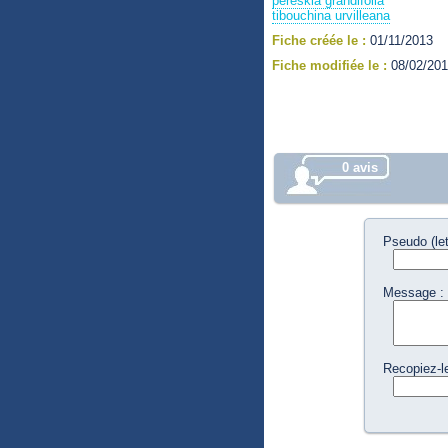
pereskia grandifolia
tibouchina urvilleana
Fiche créée le :
01/11/2013
Fiche modifiée le :
08/02/20
0 avis
Pseudo (let
Message :
Recopiez-l