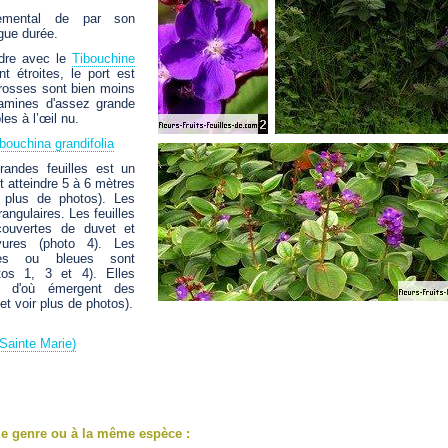
emental de par son
ngue durée.
dre avec le
Tibouchine
nt étroites, le port est
grosses sont bien moins
amines d'assez grande
les à l’œil nu.
bouchina grandifolia
andes feuilles est un
t atteindre 5 à 6 mètres
 plus de photos). Les
angulaires. Les feuilles
ouvertes de duvet et
ures (photo 4). Les
ttes ou bleues sont
tos 1, 3 et 4). Elles
c d'où émergent des
t voir plus de photos).
Sainte Marie)
e genre ou à la même espèce :