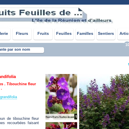
lerie
Fleurs
Fruits
Feuilles
Familles
Sentiers
Artic
1
ante par son nom
andifolia
es . Tibouchine fleur
 .
grandifolia
 de tibouchine fleur
nes recourbées faisant