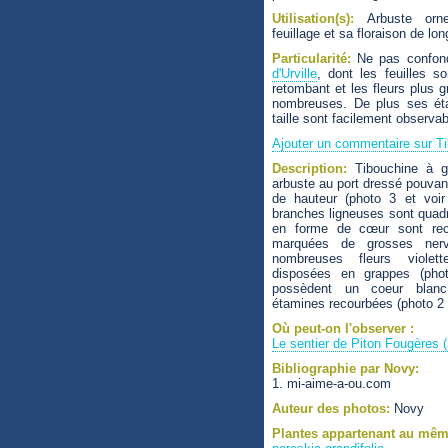
Utilisation(s):
Arbuste orn
feuillage et sa floraison de lo
Particularité:
Ne pas confon
d'Urville
, dont les feuilles so
retombant et les fleurs plus 
nombreuses. De plus ses ét
taille sont facilement observab
Ajouter un commentaire sur Ti
Description:
Tibouchine à gr
arbuste au port dressé pouvan
de hauteur (photo 3 et voir
branches ligneuses sont quadr
en forme de cœur sont rec
marquées de grosses nerv
nombreuses fleurs viole
disposées en grappes (pho
possèdent un coeur blan
étamines recourbées (photo 2 e
Où peut-on l'observer :
Le sentier de Piton Fougères (
Bibliographie par Novy:
1. mi-aime-a-ou.com
Auteur des photos:
Novy
Plantes appartenant au mêm