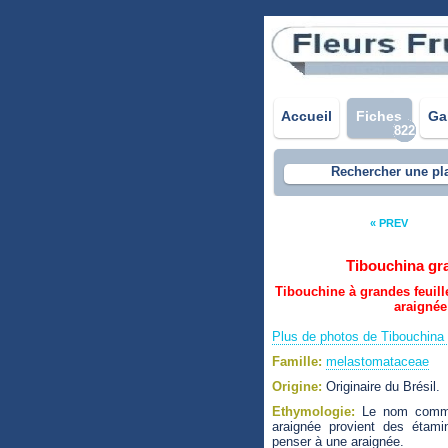
Accueil
Fiches
Ga
822
Rechercher une pl
« PREV
Tibouchina gr
Tibouchine à grandes feuill
araignée
Plus de photos de Tibouchina 
Famille:
melastomataceae
Origine:
Originaire du Brésil.
Ethymologie:
Le nom commun
araignée provient des étami
penser à une araignée.