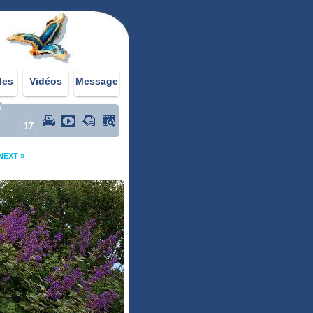
les
Vidéos
Message
0
17
NEXT »