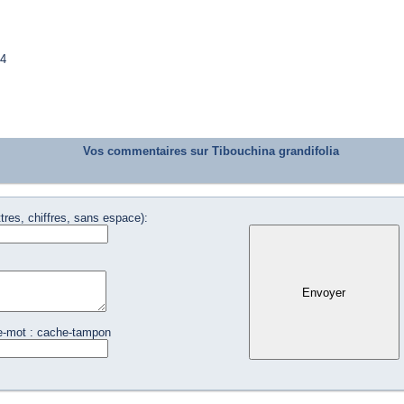
14
Vos commentaires sur Tibouchina grandifolia
tres, chiffres, sans espace):
e-mot : cache-tampon