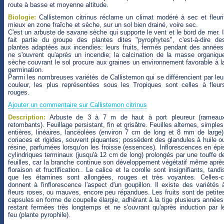
route à basse et moyenne altitude.
Biologie:
Callistemon citrinus réclame un climat modéré à sec et fleuri
mieux en zone fraîche et sèche, sur un sol bien drainé, voire sec.
C'est un arbuste de savane sèche qui supporte le vent et le bord de mer. I
fait partie du groupe des plantes dites "pyrophytes", c'est-à-dire de
plantes adaptées aux incendies: leurs fruits, fermés pendant des années
ne s'ouvrent qu'après un incendie; la calcination de la masse organiqu
sèche couvrant le sol procure aux graines un environnement favorable à l
germination.
Parmi les nombreuses variétés de Callistemon qui se différencient par leu
couleur, les plus représentées sous les Tropiques sont celles à fleur
rouges.
Ajouter un commentaire sur Callistemon citrinus
Description:
Arbuste de 3 à 7 m de haut à port pleureur (rameau
retombants). Feuillage persistant, fin et grisâtre. Feuilles alternes, simples
entières, linéaires, lancéolées (environ 7 cm de long et 8 mm de large)
coriaces et rigides, souvent piquantes; possèdent des glandules à huile o
résine, parfumées lorsqu'on les froisse (essences). Inflorescences en épi
cylindriques terminaux (jusqu'à 12 cm de long) prolongés par une touffe d
feuilles, car la branche continue son développement végétatif même aprè
floraison et fructification.. Le calice et la corolle sont insignifiants, tandi
que les étamines sont allongées, rouges et très voyantes. Celles-c
donnent à l'inflorescence l'aspect d'un goupillon. Il existe des variétés 
fleurs roses, ou mauves, encore peu répandues. Les fruits sont de petite
capsules en forme de coupelle élargie, adhérant à la tige plusieurs années
restant fermées très longtemps et ne s'ouvrant qu'après induction par l
feu (plante pyrophile).