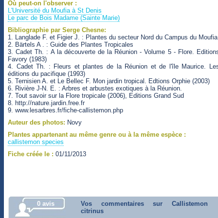
Où peut-on l'observer :
L'Université du Moufia à St Denis
Le parc de Bois Madame (Sainte Marie)
Bibliographie par Serge Chesne:
1. Langlade F. et Figier J. : Plantes du secteur Nord du Campus du Moufia
2. Bärtels A . : Guide des Plantes Tropicales
3. Cadet Th. : A la découverte de la Réunion - Volume 5 - Flore. Edition
Favory (1983)
4. Cadet Th. : Fleurs et plantes de la Réunion et de l'île Maurice. Le
éditions du pacifique (1993)
5. Ternisien A. et Le Bellec F. Mon jardin tropical. Edtions Orphie (2003)
6. Rivière J-N. E. : Arbres et arbustes exotiques à la Réunion.
7. Tout savoir sur la Flore tropicale (2006), Editions Grand Sud
8. http://nature.jardin.free.fr
9. www.lesarbres.fr/fiche-callistemon.php
Auteur des photos:
Novy
Plantes appartenant au même genre ou à la même espèce :
callistemon species
Fiche créée le :
01/11/2013
0 avis
Vos commentaires sur Callistemon
citrinus