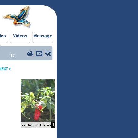
les
Vidéos
Message
0
17
NEXT »