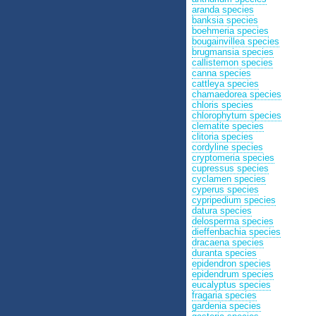
aranda species
banksia species
boehmeria species
bougainvillea species
brugmansia species
callistemon species
canna species
cattleya species
chamaedorea species
chloris species
chlorophytum species
clematite species
clitoria species
cordyline species
cryptomeria species
cupressus species
cyclamen species
cyperus species
cypripedium species
datura species
delosperma species
dieffenbachia species
dracaena species
duranta species
epidendron species
epidendrum species
eucalyptus species
fragaria species
gardenia species