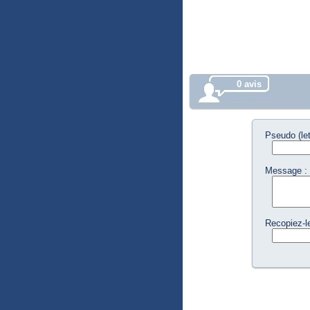
0 avis
Pseudo (let
Message :
Recopiez-l