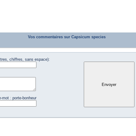
Vos commentaires sur Capsicum species
tres, chiffres, sans espace):
e-mot : porte-bonheur