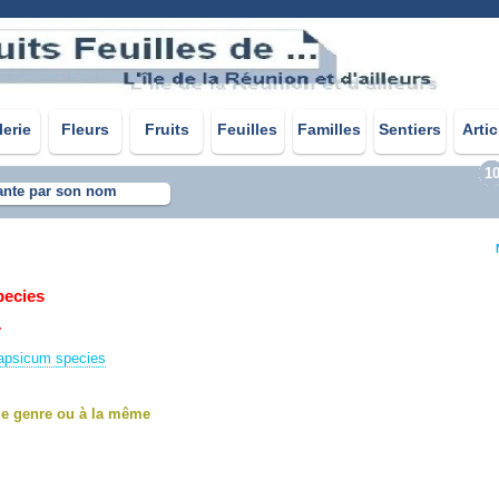
lerie
Fleurs
Fruits
Feuilles
Familles
Sentiers
Artic
1
ante par son nom
pecies
.
Capsicum species
me genre ou à la même