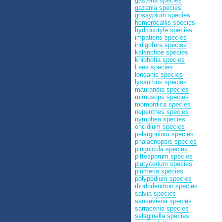
gasteria species
gazania species
gossypium species
hemerocallis species
hydrocotyle species
impatiens species
indigofera species
kalanchoe species
kniphofia species
Leea species
longanis species
lysanthus species
maurandia species
mimusops species
momordica species
nepenthes species
nymphea species
oncidium species
pelargonium species
phalaenopsis species
pinguicula species
pittosporum species
platycerium species
plumeria species
polypodium species
rhododendron species
salvia species
sansevieria species
sarracenia species
selaginella species