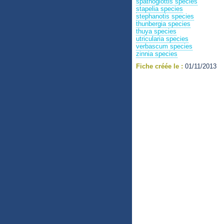
spathoglottis species
stapelia species
stephanotis species
thunbergia species
thuya species
utricularia species
verbascum species
zinnia species
Fiche créée le :
01/11/2013