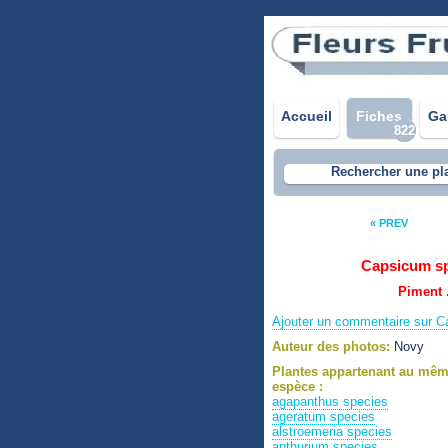
Accueil
Fiches
Ga
822
Rechercher une pl
« PREV
Capsicum s
Piment 
Ajouter un commentaire sur 
Auteur des photos:
Novy
Plantes appartenant au mê
espèce :
agapanthus species
ageratum species
alstroemeria species
anthurium species