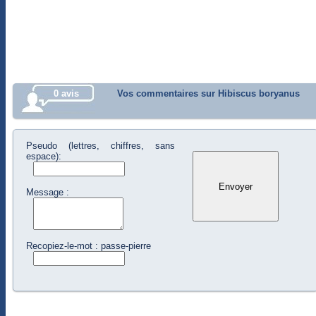
0 avis
Vos commentaires sur Hibiscus boryanus
Pseudo (lettres, chiffres, sans
espace):
Message :
Recopiez-le-mot : passe-pierre