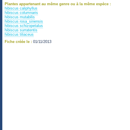
Plantes appartenant au même genre ou à la même espèce :
hibiscus caliphyllus
hibiscus columnaris
hibiscus mutabilis
hibiscus rosa_sinensis
hibiscus schizopetalus
hibiscus surratentis
hibiscus tiliaceus
Fiche créée le :
01/11/2013