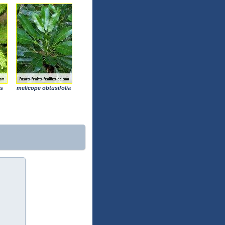
is
melicope obtusifolia