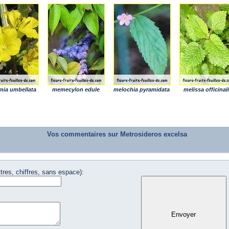
mia umbellata
memecylon edule
melochia pyramidata
melissa officinal
Vos commentaires sur Metrosideros excelsa
tres, chiffres, sans espace):