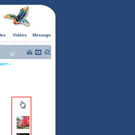
les
Vidéos
Message
0
17
NEXT »