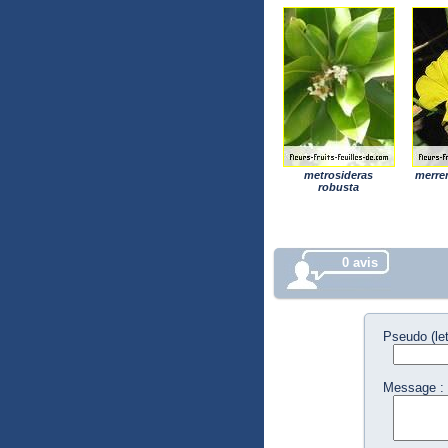
metrosideras
merre
robusta
0 avis
Pseudo (let
Message :