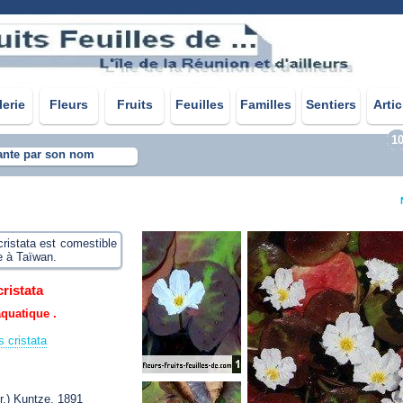
lerie
Fleurs
Fruits
Feuilles
Familles
Sentiers
Artic
1
ante par son nom
ristata est comestible
e à Taïwan.
ristata
quatique .
 cristata
r.) Kuntze, 1891