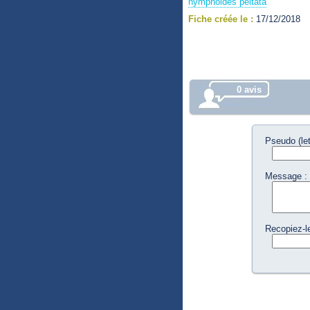
nymphoides peltata
Fiche créée le :
17/12/2018
0 avis
Pseudo (let
Message :
Recopiez-l