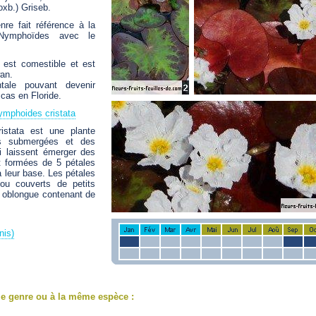
xb.) Griseb.
e fait référence à la
 Nymphoïdes avec le
est comestible et est
an.
tale pouvant devenir
cas en Floride.
ymphoides cristata
stata est une plante
es submergées et des
ui laissent émerger des
nt formées de 5 pétales
 leur base. Les pétales
 ou couverts de petits
le oblongue contenant de
nis)
e genre ou à la même espèce :