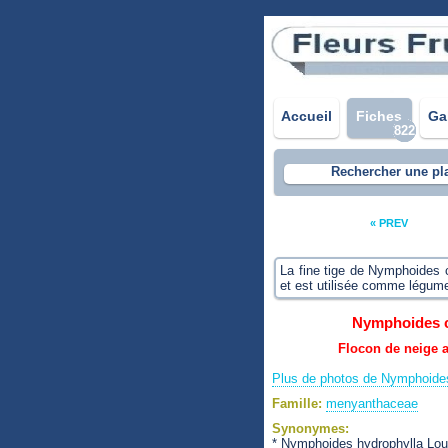
Accueil
Fiches
Ga
822
Rechercher une pl
« PREV
La fine tige de Nymphoides c
et est utilisée comme légum
Nymphoides c
Flocon de neige a
Plus de photos de Nymphoides
Famille:
menyanthaceae
Synonymes:
* Nymphoides hydrophylla Lou