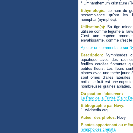
* Limnanthemum cristatum (Ro
Ethymologie:
Le nom du genr
ressemblance qu'ont les
nénuphar (nymphéa).
Utilisation(s):
Sa tige mince 
utilisée comme légume à Taïw
C'est une espèce ornemen
envahissante, comme c'est le 
Ajouter un commentaire sur N
Description:
Nymphoïdes cri
aquatique avec des racin
feuilles cordées flottantes q
petites fleurs. Les fleurs so
blancs avec une tache jaune à
sont ornés d'ailes latérales
poils. Le fruit est une capsu
nombreuses graines aplaties.
Où peut-on l'observer :
Le Parc de la Trinité (Saint De
Bibliographie par Novy:
1. wikipedia.org
Auteur des photos:
Novy
Plantes appartenant au mêm
nymphoides crenata