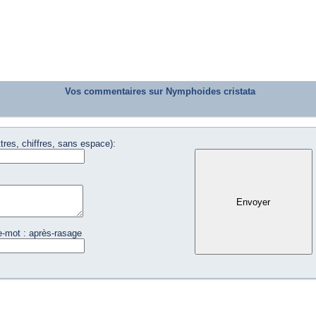
Vos commentaires sur Nymphoides cristata
tres, chiffres, sans espace):
e-mot : après-rasage