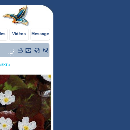
les
Vidéos
Message
0
17
NEXT »