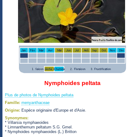
Nymphoides peltata
Plus de photos de Nymphoides peltata
Famille:
menyanthaceae
Origine:
Espèce originaire d'Europe et d'Asie.
Synonymes:
* Villarsia nymphaeoides
* Limnanthemum peltatum S.G. Gmel.
* Nymphoides nymphaeoides (L.) Britton