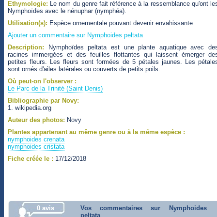
Ethymologie:
Le nom du genre fait référence à la ressemblance qu'ont le
Nymphoïdes avec le nénuphar (nymphéa).
Utilisation(s):
Espèce ornementale pouvant devenir envahissante
Ajouter un commentaire sur Nymphoides peltata
Description:
Nymphoïdes peltata est une plante aquatique avec de
racines immergées et des feuilles flottantes qui laissent émerger de
petites fleurs. Les fleurs sont formées de 5 pétales jaunes. Les pétale
sont ornés d'ailes latérales ou couverts de petits poils.
Où peut-on l'observer :
Le Parc de la Trinité (Saint Denis)
Bibliographie par Novy:
1. wikipedia.org
Auteur des photos:
Novy
Plantes appartenant au même genre ou à la même espèce :
nymphoides crenata
nymphoides cristata
Fiche créée le :
17/12/2018
0 avis
Vos commentaires sur Nymphoides
peltata