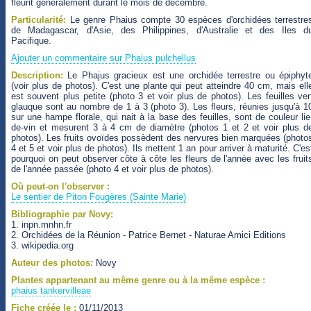
fleurit généralement durant le mois de décembre.
Particularité:
Le genre Phaius compte 30 espèces d'orchidées terrestre
de Madagascar, d'Asie, des Philippines, d'Australie et des Iles d
Pacifique.
Ajouter un commentaire sur Phaius pulchellus
Description:
Le Phajus gracieux est une orchidée terrestre ou épiphyt
(voir plus de photos). C'est une plante qui peut atteindre 40 cm, mais ell
est souvent plus petite (photo 3 et voir plus de photos). Les feuilles ver
glauque sont au nombre de 1 à 3 (photo 3). Les fleurs, réunies jusqu'à 1
sur une hampe florale, qui nait à la base des feuilles, sont de couleur lie
de-vin et mesurent 3 à 4 cm de diamètre (photos 1 et 2 et voir plus d
photos). Les fruits ovoïdes possèdent des nervures bien marquées (photo
4 et 5 et voir plus de photos). Ils mettent 1 an pour arriver à maturité. C'es
pourquoi on peut observer côte à côte les fleurs de l'année avec les fruit
de l'année passée (photo 4 et voir plus de photos).
Où peut-on l'observer :
Le sentier de Piton Fougères (Sainte Marie)
Bibliographie par Novy:
1. inpn.mnhn.fr
2. Orchidées de la Réunion - Patrice Bernet - Naturae Amici Editions
3. wikipedia.org
Auteur des photos:
Novy
Plantes appartenant au même genre ou à la même espèce :
phaius tankervilleae
Fiche créée le :
01/11/2013