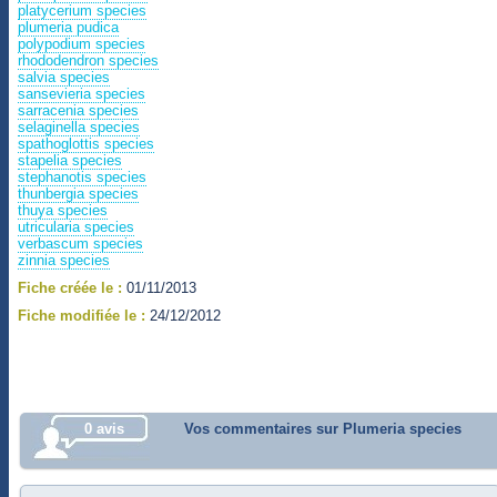
platycerium species
plumeria pudica
polypodium species
rhododendron species
salvia species
sansevieria species
sarracenia species
selaginella species
spathoglottis species
stapelia species
stephanotis species
thunbergia species
thuya species
utricularia species
verbascum species
zinnia species
Fiche créée le :
01/11/2013
Fiche modifiée le :
24/12/2012
0 avis
Vos commentaires sur Plumeria species