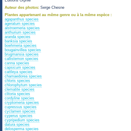
Éditions Orphie
Auteur des photos:
Serge Chesne
Plantes appartenant au même genre ou à la même espèce :
agapanthus species
ageratum species
alstroemeria species
anthurium species
aranda species
banksia species
boehmeria species
bougainvillea species
brugmansia species
callistemon species
canna species
capsicum species
cattleya species
chamaedorea species
chloris species
chlorophytum species
clematite species
clitoria species
cordyline species
cryptomeria species
cupressus species
cyclamen species
cyperus species
cypripedium species
datura species
delosperma species