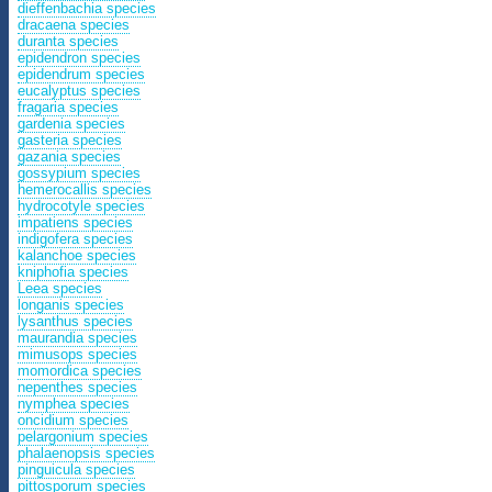
dieffenbachia species
dracaena species
duranta species
epidendron species
epidendrum species
eucalyptus species
fragaria species
gardenia species
gasteria species
gazania species
gossypium species
hemerocallis species
hydrocotyle species
impatiens species
indigofera species
kalanchoe species
kniphofia species
Leea species
longanis species
lysanthus species
maurandia species
mimusops species
momordica species
nepenthes species
nymphea species
oncidium species
pelargonium species
phalaenopsis species
pinguicula species
pittosporum species