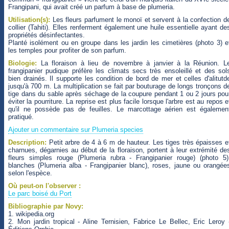
Frangipani, qui avait créé un parfum à base de plumeria.
Utilisation(s):
Les fleurs parfument le monoï et servent à la confection d
collier (Tahiti). Elles renferment également une huile essentielle ayant de
propriétés désinfectantes.
Planté isolément ou en groupe dans les jardin les cimetières (photo 3) e
les temples pour profiter de son parfum.
Biologie:
La floraison à lieu de novembre à janvier à la Réunion. L
frangipanier pudique préfère les climats secs très ensoleillé et des sol
bien drainés. Il supporte les condition de bord de mer et celles d'alitutd
jusqu'à 700 m. La multiplication se fait par bouturage de longs tronçons d
tige dans du sable après séchage de la coupure pendant 1 ou 2 jours pou
éviter la pourriture. La reprise est plus facile lorsque l'arbre est au repos e
qu'il ne possède pas de feuilles. Le marcottage aérien est égalemen
pratiqué.
Ajouter un commentaire sur Plumeria species
Description:
Petit arbre de 4 à 6 m de hauteur. Les tiges très épaisses e
charnues, dégarnies au début de la floraison, portent à leur extrémité de
fleurs simples rouge (Plumeria rubra - Frangipanier rouge) (photo 5)
blanches (Plumeria alba - Frangipanier blanc), roses, jaune ou orangée
selon l'espèce.
Où peut-on l'observer :
Le parc boisé du Port
Bibliographie par Novy:
1. wikipedia.org
2. Mon jardin tropical - Aline Ternisien, Fabrice Le Bellec, Eric Leroy 