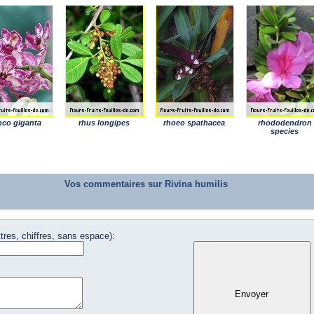
nco giganta
rhus longipes
rhoeo spathacea
rhododendron
species
Vos commentaires sur Rivina humilis
tres, chiffres, sans espace):