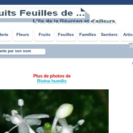
lerie
Fleurs
Fruits
Feuilles
Familles
Sentiers
Artic
1
ante par son nom
Plus de photos de
Rivina humilis