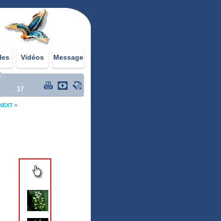
les
Vidéos
Message
0
17
NEXT »