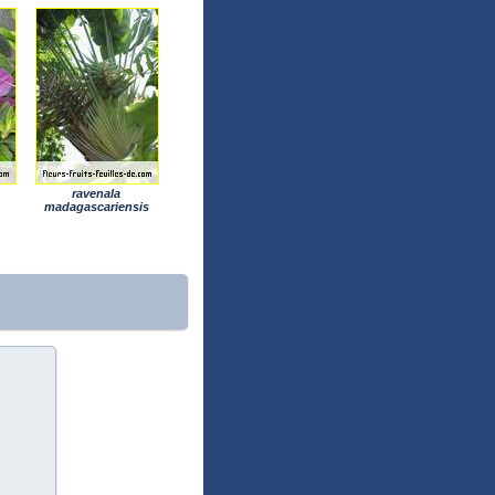
ravenala
madagascariensis