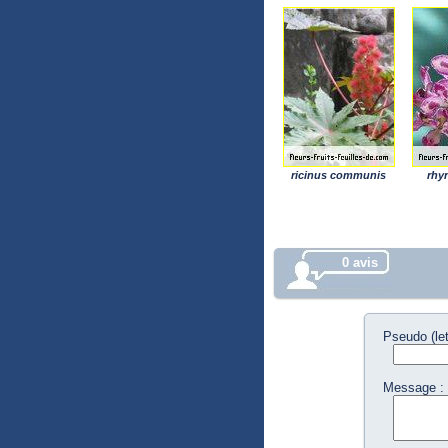
ricinus communis
rhy
0 avis
Pseudo (let
Message :