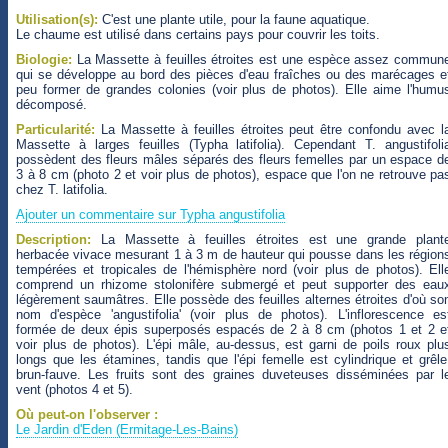
Utilisation(s):
C'est une plante utile, pour la faune aquatique.
Le chaume est utilisé dans certains pays pour couvrir les toits.
Biologie:
La Massette à feuilles étroites est une espèce assez commun
qui se développe au bord des pièces d'eau fraîches ou des marécages e
peu former de grandes colonies (voir plus de photos). Elle aime l'humu
décomposé.
Particularité:
La Massette à feuilles étroites peut être confondu avec l
Massette à larges feuilles (Typha latifolia). Cependant T. angustifoli
possèdent des fleurs mâles séparés des fleurs femelles par un espace d
3 à 8 cm (photo 2 et voir plus de photos), espace que l'on ne retrouve pa
chez T. latifolia.
Ajouter un commentaire sur Typha angustifolia
Description:
La Massette à feuilles étroites est une grande plant
herbacée vivace mesurant 1 à 3 m de hauteur qui pousse dans les région
tempérées et tropicales de l'hémisphère nord (voir plus de photos). Ell
comprend un rhizome stolonifère submergé et peut supporter des eau
légèrement saumâtres. Elle possède des feuilles alternes étroites d'où so
nom d'espèce 'angustifolia' (voir plus de photos). L'inflorescence es
formée de deux épis superposés espacés de 2 à 8 cm (photos 1 et 2 e
voir plus de photos). L'épi mâle, au-dessus, est garni de poils roux plu
longs que les étamines, tandis que l'épi femelle est cylindrique et grêle
brun-fauve. Les fruits sont des graines duveteuses disséminées par l
vent (photos 4 et 5).
Où peut-on l'observer :
Le Jardin d'Eden (Ermitage-Les-Bains)