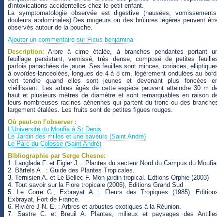
d'intoxications accidentelles chez le petit enfant.
La symptomatologie observée est digestive (nausées, vomissements
douleurs abdominales).Des rougeurs ou des brûlures légères peuvent êtr
observés autour de la bouche.
Ajouter un commentaire sur Ficus benjamina
Description:
Arbre à cime étalée, à branches pendantes portant u
feuillage persistant, vernissé, très dense, composé de petites feuille
parfois panachées de jaune. Ses feuilles sont minces, coriaces, elliptique
à ovoïdes-lancéolées, longues de 4 à 8 cm, légèrement ondulées au bord
vert tendre quand elles sont jeunes et devenant plus foncées e
vieillissant. Les arbres âgés de cette espèce peuvent atteindre 30 m d
haut et plusieurs mètres de diamètre et sont remarquables en raison d
leurs nombreuses racines aériennes qui partent du tronc ou des branche
largement étalées. Les fruits sont de petites figues rouges.
Où peut-on l'observer :
L'Université du Moufia à St Denis
Le Jardin des milles et une saveurs (Saint André)
Le Parc du Colosse (Saint André)
Bibliographie par Serge Chesne:
1. Langlade F. et Figier J. : Plantes du secteur Nord du Campus du Moufia
2. Bärtels A . : Guide des Plantes Tropicales.
3. Ternisien A. et Le Bellec F. Mon jardin tropical. Edtions Orphie (2003)
4. Tout savoir sur la Flore tropicale (2006), Editions Grand Sud
5. Le Corre G., Exbrayat A. : Fleurs des Tropiques (1985). Edition
Exbrayat, Fort de France.
6. Rivière J-N. E. : Arbres et arbustes exotiques à la Réunion.
7. Sastre C. et Breuil A. Plantes, milieux et paysages des Antille