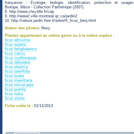
françaises - Ecologie, biologie, identification, protection et usages
Biotope, Mèze - Collection Parthénope (2007).
8. http://www.chru-lille.fr/cap
9. http://www2.ville.montreal.qc.ca/jardin2
10. http://nature.jardin.free.fr/arbre/ft_ficus_benj.html
Auteur des photos:
Novy
Plantes appartenant au même genre ou à la même espèce :
ficus altissima
ficus aspera
ficus benghalensis
ficus carica
ficus cyathistipula
ficus deltoidea
ficus elastica
ficus laterifolia
ficus lyrata
ficus mauritiana
ficus microcarpa
ficus pumila
ficus rubra
ficus virens
Fiche créée le :
01/11/2013