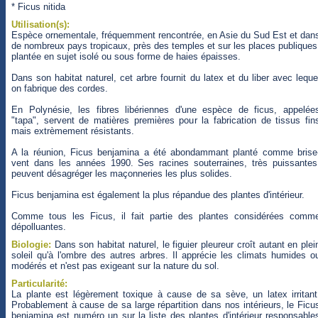
* Ficus nitida
Utilisation(s):
Espèce ornementale, fréquemment rencontrée, en Asie du Sud Est et dan
de nombreux pays tropicaux, près des temples et sur les places publiques
plantée en sujet isolé ou sous forme de haies épaisses.
Dans son habitat naturel, cet arbre fournit du latex et du liber avec leque
on fabrique des cordes.
En Polynésie, les fibres libériennes d'une espèce de ficus, appelée
"tapa", servent de matières premières pour la fabrication de tissus fin
mais extrèmement résistants.
A la réunion, Ficus benjamina a été abondammant planté comme brise
vent dans les années 1990. Ses racines souterraines, très puissantes
peuvent désagréger les maçonneries les plus solides.
Ficus benjamina est également la plus répandue des plantes d'intérieur.
Comme tous les Ficus, il fait partie des plantes considérées comm
dépolluantes.
Biologie:
Dans son habitat naturel, le figuier pleureur croît autant en plei
soleil qu'à l'ombre des autres arbres. Il apprécie les climats humides o
modérés et n'est pas exigeant sur la nature du sol.
Particularité:
La plante est légèrement toxique à cause de sa sève, un latex irritant
Probablement à cause de sa large répartition dans nos intérieurs, le Ficu
benjamina est numéro un sur la liste des plantes d'intérieur responsable