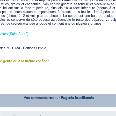
sil est un arbuste fruitier tropical pouvant atteindre 15 mètres de hauteur (voi
ues, grêles et cassantes. Son écorce grisâtre se fendille et s'écaille avec l
é brillant sur la face supérieure, plus clair à la face inférieure (photos 3 et
s petites fleurs blanches apparaissent à l'aisselle des feuilles. Les 4 pétales
es (photos 1, 2 et voir plus de photos). La cerise est une baie de couleur
 pôles et conserve du côté opposé au pédoncule le reste des sépales. La pul
 est de couleur orangée à rouge et contient une ou plusieurs graines.
veurs (Saint André)
opicaux - Cirad - Éditions Orphie
e genre ou à la même espèce :
Vos commentaires sur Eugenia brasiliensis