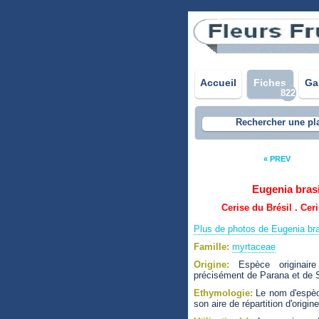
Accueil
Fiches
Ga
822
Rechercher une pl
« PREV
Eugenia bras
Cerise du Brésil . Ceri
Plus de photos de Eugenia bra
Famille:
myrtaceae
Origine:
Espèce originaire
précisément de Parana et de 
Ethymologie:
Le nom d'espèce
son aire de répartition d'origine