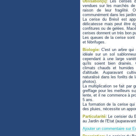
Utilisation(s):
Les cerises d
vendues sur les marchés de l
raison de leur fragilité.
communément dans les jardins
La cerise du Brésil est app
délicatesse mais peut être é
confitures ou de gelées. Mac
cerises donnent un très bon p
Les queues de la cerise sont 
et fébrifuges.
Biologie:
C'est un arbre qui
idéale sur un sol sablonneux
cependant à une large varié
qu'ils soient bien drainés.
climats chauds et humides 
d'altitude. Auparavant culti
naturalisé dans les forêts de l
photos).
La multiplication se fait par 
greffage pour les meilleurs s
lente, et il ne commence à pr
5 ans.
La formation de la cerise qui
des pluies, nécessite un appor
Particularité:
Le cerisier du B
au Jardin de l'Etat (auparava
Ajouter un commentaire sur Eu