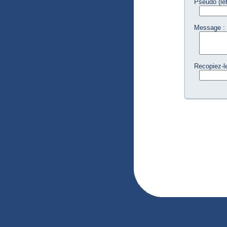
Pseudo (let
Message :
Recopiez-le-