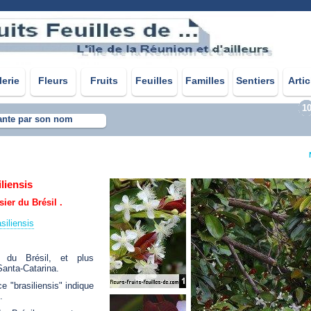
lerie
Fleurs
Fruits
Feuilles
Familles
Sentiers
Artic
1
ante par son nom
iliensis
sier du Brésil .
siliensis
 du Brésil, et plus
Santa-Catarina.
 "brasiliensis" indique
.