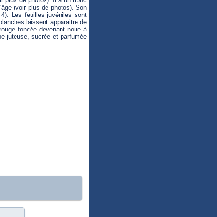
r plus de photos). Il a un tronc
'âge (voir plus de photos). Son
 4). Les feuilles juvéniles sont
 blanches laissent apparaitre de
 rouge foncée devenant noire à
pe juteuse, sucrée et parfumée