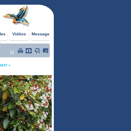
les
Vidéos
Message
0
17
NEXT »