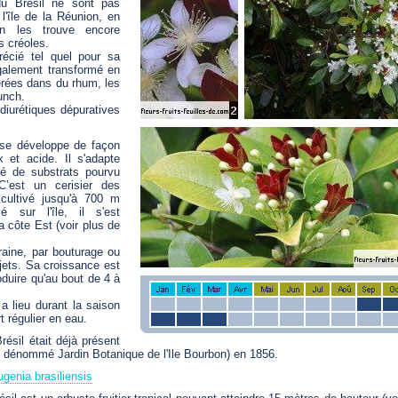
u Brésil ne sont pas
'île de la Réunion, en
 On les trouve encore
 créoles.
récié tel quel pour sa
galement transformé en
érées dans du rhum, les
unch.
diurétiques dépuratives
 se développe de façon
 et acide. Il s'adapte
té de substrats pourvu
 C’est un cerisier des
cultivé jusqu'à 700 m
vé sur l'île, il s'est
a côte Est (voir plus de
graine, par bouturage ou
ujets. Sa croissance est
oduire qu'au bout de 4 à
 a lieu durant la saison
t régulier en eau.
résil était déjà présent
nt dénommé Jardin Botanique de l'Ile Bourbon) en 1856.
genia brasiliensis