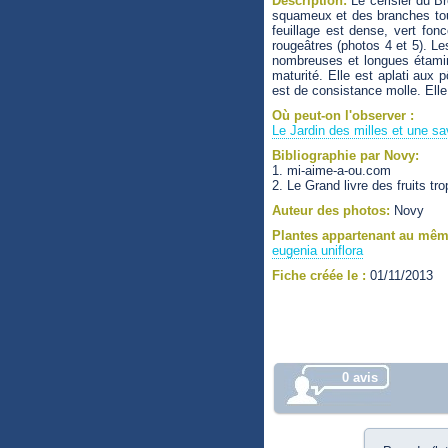
Description:
Le cerisier du Bré
squameux et des branches touff
feuillage est dense, vert fonc
rougeâtres (photos 4 et 5). Le
nombreuses et longues étamin
maturité. Elle est aplati aux
est de consistance molle. Elle
Où peut-on l'observer :
Le Jardin des milles et une sa
Bibliographie par Novy:
1. mi-aime-a-ou.com
2. Le Grand livre des fruits tr
Auteur des photos:
Novy
Plantes appartenant au mêm
eugenia uniflora
Fiche créée le :
01/11/2013
0 avis