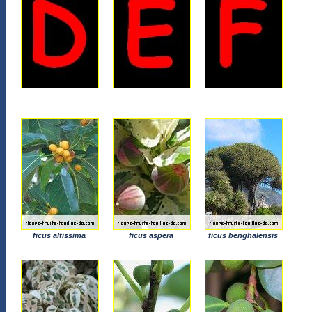
ficus altissima
ficus aspera
ficus benghalensis