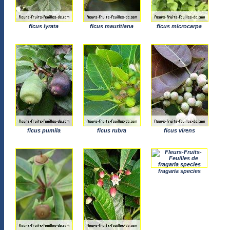
ficus lyrata
ficus mauritiana
ficus microcarpa
ficus pumila
ficus rubra
ficus virens
fragaria species