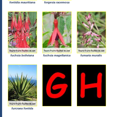
foetidia mauritiana
forgesia racemosa
fuchsia boliviana
fuchsia magellanica
fumaria muralis
furcraea foetida