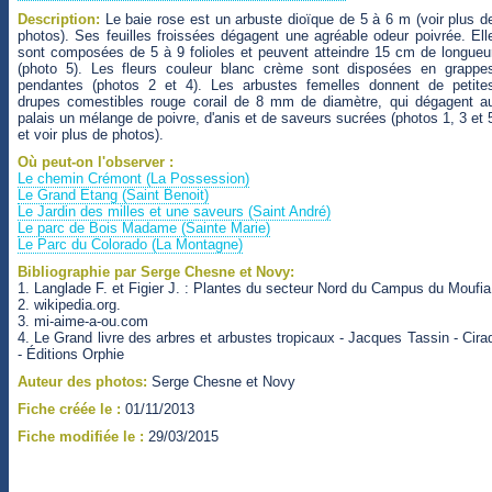
Description:
Le baie rose est un arbuste dioïque de 5 à 6 m (voir plus d
photos). Ses feuilles froissées dégagent une agréable odeur poivrée. Ell
sont composées de 5 à 9 folioles et peuvent atteindre 15 cm de longueu
(photo 5). Les fleurs couleur blanc crème sont disposées en grappe
pendantes (photos 2 et 4). Les arbustes femelles donnent de petite
drupes comestibles rouge corail de 8 mm de diamètre, qui dégagent a
palais un mélange de poivre, d'anis et de saveurs sucrées (photos 1, 3 et 
et voir plus de photos).
Où peut-on l'observer :
Le chemin Crémont (La Possession)
Le Grand Etang (Saint Benoit)
Le Jardin des milles et une saveurs (Saint André)
Le parc de Bois Madame (Sainte Marie)
Le Parc du Colorado (La Montagne)
Bibliographie par Serge Chesne et Novy:
1. Langlade F. et Figier J. : Plantes du secteur Nord du Campus du Moufia
2. wikipedia.org.
3. mi-aime-a-ou.com
4. Le Grand livre des arbres et arbustes tropicaux - Jacques Tassin - Cira
- Éditions Orphie
Auteur des photos:
Serge Chesne et Novy
Fiche créée le :
01/11/2013
Fiche modifiée le :
29/03/2015