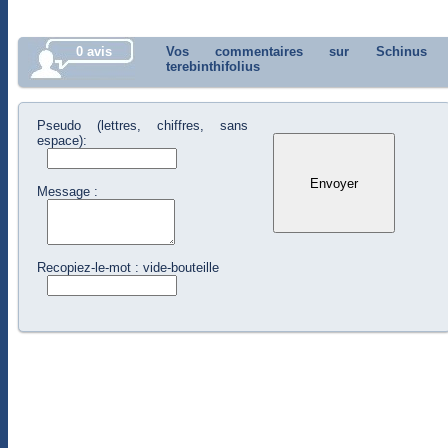
0 avis
Vos commentaires sur Schinus
terebinthifolius
Pseudo (lettres, chiffres, sans
espace):
Message :
Recopiez-le-mot : vide-bouteille