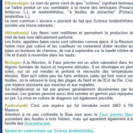
Ethymologie:
Le nom du genre vient du grec "schinos" signifiant lentisqu
car l'arbre produit un suc semblable à la résine des lentisques (Pistaci
lentiscus L.), et terebinthifolius, "à feuilles de pistachier" (Pistaci
terebinthus L.).
Le nom commun « encens » provient du fait que Schinus terebinthifoliu
secrète une résine odorante.
Utilisation(s):
Les fleurs sont mellifères et permettent la production d
miel de baie rose délicatement parfumé.
Les fruits, appelées baies roses sont utilisées comme épice. À la Réunion
l'arbre n'est pas cultivé et les cueilleurs se contentent d'aller récolter le
baies en bordures de chemins, de mai à septembre sur la bande côtière d
l’île et d’août à novembre dans les hauts.
Biologie:
A la Réunion, le Faux poivrier est un arbre naturalisé dans le
régions humides de basse et moyenne altitudes. Il se développe en plei
soleil, sur un sol meuble et profond et nécessite des température
élevées. Bien qu'il tolère peu les forts embruns salés qui font noircir se
feuilles, on le retrouve le long des plages du Nord et de l'Est de l'île. C'es
une espèce résistante aux insectes et aux maladies.
Sa multiplication se fait par graines généralement disséminées par le
oiseaux. Les graines peuvent aussi être semées en germoir puis repiquée
en pot. La mise en culture de drageons est également possible.
Particularité:
C'est une espèce qui fut introduite avant 1863 à l'îl
Maurice.
Attention à ne pas confondre le Baie rose avec le
Faux poivrier blan
possédant des feuilles à trois folioles, mais qui appartient également à l
famille des
Anacardiaceae
.
Ajouter un commentaire sur Schinus terebinthifolius