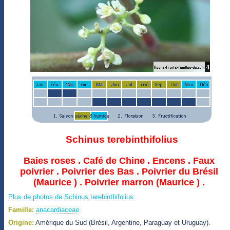
Schinus terebinthifolius
Baies roses . Café de Chine . Encens . Faux
poivrier . Poivrier des Bas . Poivrier du Brésil
(Maurice ) . Poivrier marron (Maurice ) .
Plus de photos de Schinus terebinthifolius
Famille:
anacardiaceae
Origine:
Amérique du Sud (Brésil, Argentine, Paraguay et Uruguay).