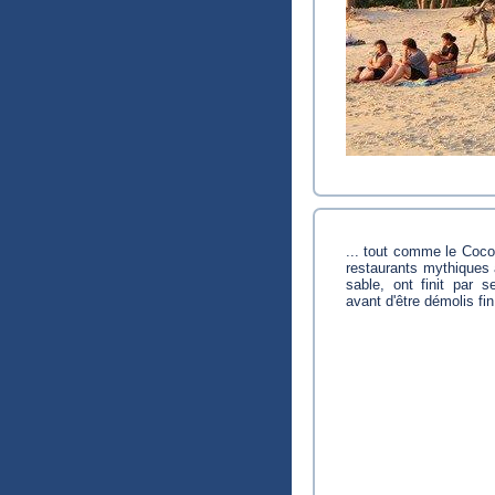
... tout comme le Coco
restaurants mythiques a
sable, ont finit par s
avant d'être démolis fi