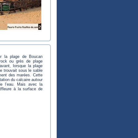
ur la plage de Boucan
 rock ou grès de plage
vant, lorsque la plage
e trouvait sous le sable
ment des marées. Cette
tation du calcaire autour
de l’eau. Mais avec la
affleure à la surface de