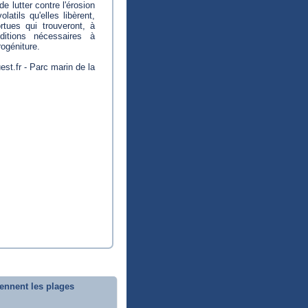
e lutter contre l'érosion
olatils qu'elles libèrent,
rtues qui trouveront, à
ditions nécessaires à
rogéniture.
est.fr - Parc marin de la
ennent les plages