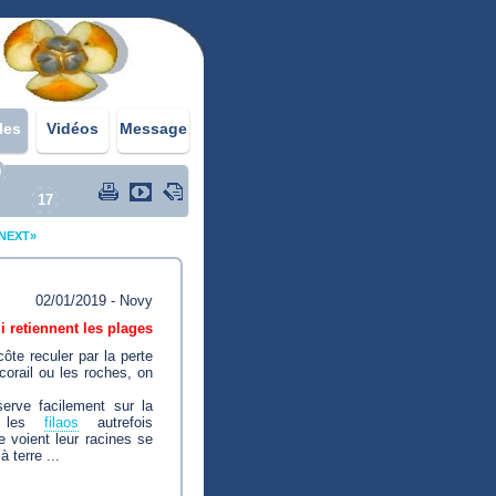
les
Vidéos
Message
0
17
NEXT»
02/01/2019 - Novy
i retiennent les plages
côte reculer par la perte
corail ou les roches, on
serve facilement sur la
si les
filaos
autrefois
 voient leur racines se
 terre ...