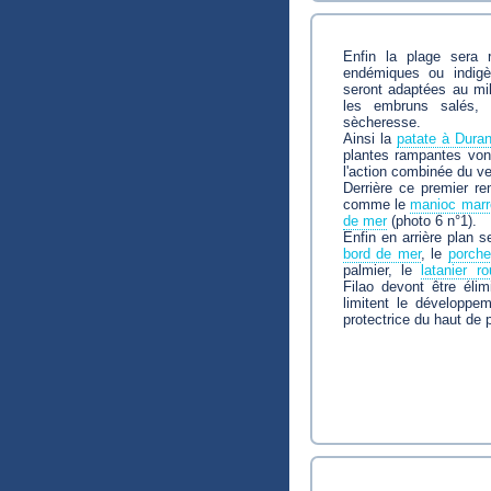
Enfin la plage sera 
endémiques ou indig
seront adaptées au mili
les embruns salés, 
sècheresse.
Ainsi la
patate à Dura
plantes rampantes vont 
l'action combinée du ven
Derrière ce premier r
comme le
manioc marr
de mer
(photo 6 n°1).
Enfin en arrière plan s
bord de mer
, le
porche
palmier, le
latanier r
Filao devont être élimi
limitent le développe
protectrice du haut de 