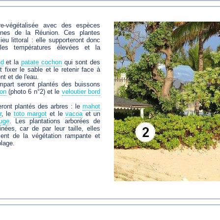
re-végétalisée avec des espèces
ènes de la Réunion. Ces plantes
eu littoral : elle supporteront donc
les températures élevées et la
nd
et la
patate cochon
qui sont des
fixer le sable et le retenir face à
t et de l'eau.
empart seront plantés des buissons
on
(photo 6 n°2) et le
veloutier bord
eront plantés des arbres : le
mahot
r
, le
toto margot
et le
vacoa
et un
ouge
. Les plantations arborées de
nées, car de par leur taille, elles
ment de la végétation rampante et
plage.