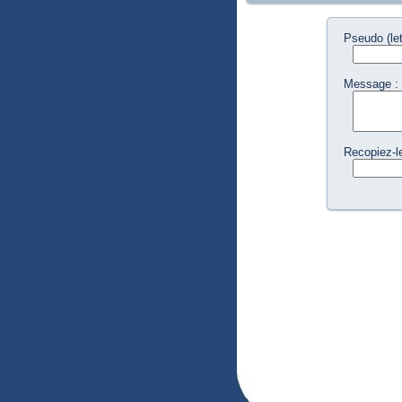
Pseudo (let
Message :
Recopiez-le