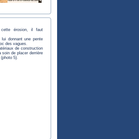
cette érosion, il faut
n lui donnant une pente
choc des vagues.
atériaux de construction
 soin de placer derrière
(photo 5).