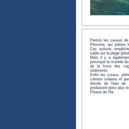
Parmis les causes de 
l'Homme, qui piétine 
Ces actions empêchen
sable sur la plage (phot
Mais il y a également
provoque la montée du 
de la force des va
sédiments.
Enfin les coraux, piét
crèmes solaires et pa
élevés de l'eau de 
produisent donc plus le
l'Ouest de l'île.